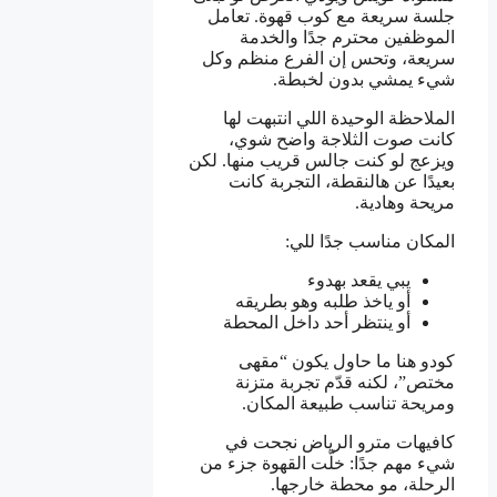
جلسة سريعة مع كوب قهوة. تعامل
الموظفين محترم جدًا والخدمة
سريعة، وتحس إن الفرع منظم وكل
شيء يمشي بدون لخبطة.
الملاحظة الوحيدة اللي انتبهت لها
كانت صوت الثلاجة واضح شوي،
ويزعج لو كنت جالس قريب منها. لكن
بعيدًا عن هالنقطة، التجربة كانت
مريحة وهادية.
المكان مناسب جدًا للي:
يبي يقعد بهدوء
أو ياخذ طلبه وهو بطريقه
أو ينتظر أحد داخل المحطة
كودو هنا ما حاول يكون “مقهى
مختص”، لكنه قدّم تجربة متزنة
ومريحة تناسب طبيعة المكان.
كافيهات مترو الرياض نجحت في
شيء مهم جدًا: خلّت القهوة جزء من
الرحلة، مو محطة خارجها.