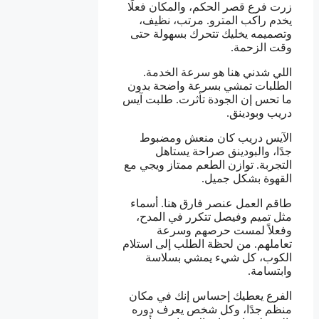
زرت فرع قصر الحكم، والمكان فعلًا
يخدم راكب المترو. مرتب، نظيف،
وتصميمه يخليك تتحرك بسهولة حتى
وقت الزحمة.
اللي شدني هنا هو سرعة الخدمة.
الطلبات تمشي بسرعة واضحة بدون
ما تحس إن الجودة تأثرت. طلبت آيس
دريب وبودينق.
الآيس دريب كان منعش ومضبوط
جدًا، والبودينق صراحة يستاهل
التجربة. توازن الطعم ممتاز ويجي مع
القهوة بشكل جميل.
طاقم العمل عنصر فارق هنا. أسماء
مثل تميم وفيصل تتكرر في المدح،
وفعلاً لمست حرصهم وسرعة
تعاملهم. من لحظة الطلب إلى استلام
الكوب، كل شيء يمشي بسلاسة
وابتسامة.
الفرع يعطيك إحساس إنك في مكان
منظم جدًا، وكل شخص يعرف دوره