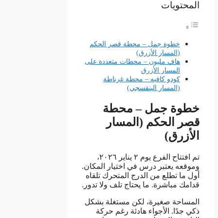
المحتويات
خطوة جمل – محطة قصر الحكم
(المسار الأزرق)
هاف مليون – محطات متعددة على
المسار الأزرق
كودو كافيه – محطة غرناطة
(المسار البنفسجي)
خطوة جمل – محطة
قصر الحكم (المسار
الأزرق)
تم افتتاح الفرع يوم ٢ يناير ٢٠٢٦،
وموقعه يعتبر درس في اختيار المكان.
أول ما تطلع من الدرج المتحرك تلقاه
قدامك مباشرة. ما يحتاج تلف ولا تدور.
المساحة صغيرة، لكن مستغلة بشكل
ذكي جدًا. الأجواء هادئة رغم حركة