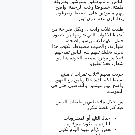
الناس، والموظفين بشوشين بطريقة
ملفتة، خصوصًا وقت الزحمة. واضح
إنهم متعودين على الضغط ويعرفون
يتعاملون معه بدون توتر.
طلبت فلات وايت… وبكل صراحة من
أضبط الأكواب اللي شربتها من خطوة
جمل. نكهة الإسبريسو واضحة،
متوازنة، والحليب مضبوط. الكوب هذا
لحاله يخليك تفهم ليه الناس تمدحهم
فعلًا مو مجرد سمعة. الجودة هنا مو
شعار، فعلًا تطبق.
جربت معهم “ثلاث تمرات”، منتج
بسيط لكنه لذيذ جدًا ويليق مع القهوة.
واضح إنهم مهتمين بالتفاصيل حتى في
السويت.
من خلال ملاحظتي وتعليقات الناس،
فيه كم نقطة تتكرر:
أحيانًا الثلج أو المشروبات
الباردة ما تكون متوفرة.
بعض الأيام قهوة اليوم تكون