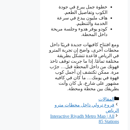
خطوة جمل يبرع في جودة
الكوب وتفاصيل الطعم.
هاف مليون يبدع في سرعة
الخدمة والتنظيم.
كودو يوفر هدوء وجلسة مريحة
داخل المحطة.
ومع افتتاح كافيهات جديدة قريبًا داخل
محطات أخرى، واضح إن تجربة المترو
في الرياض قاعدة تتشكل بطريقة
مختلفة تمامًا. إذا ما جربت توقف تاخذ
قهوتك من داخل المحطة قبل… جرّب
مرة. ممكن تكتشف إن أجمل كوب
قهوة في يومك… ما كان في كافيه
مشهور على شارع، بل كان وأنت
بطريقك بين محطة ومحطة.
التصنيفات
المقالات
فروع ترولي داخل محطات مترو
الرياض
Interactive Riyadh Metro Map | All
85 Stations