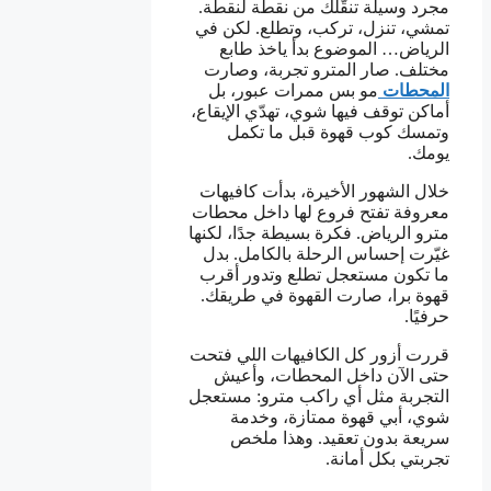
مجرد وسيلة تنقّلك من نقطة لنقطة.
تمشي، تنزل، تركب، وتطلع. لكن في
الرياض… الموضوع بدأ ياخذ طابع
مختلف. صار المترو تجربة، وصارت
المحطات
مو بس ممرات عبور، بل
أماكن توقف فيها شوي، تهدّي الإيقاع،
وتمسك كوب قهوة قبل ما تكمل
يومك.
خلال الشهور الأخيرة، بدأت كافيهات
معروفة تفتح فروع لها داخل محطات
مترو الرياض. فكرة بسيطة جدًا، لكنها
غيّرت إحساس الرحلة بالكامل. بدل
ما تكون مستعجل تطلع وتدور أقرب
قهوة برا، صارت القهوة في طريقك.
حرفيًا.
قررت أزور كل الكافيهات اللي فتحت
حتى الآن داخل المحطات، وأعيش
التجربة مثل أي راكب مترو: مستعجل
شوي، أبي قهوة ممتازة، وخدمة
سريعة بدون تعقيد. وهذا ملخص
تجربتي بكل أمانة.