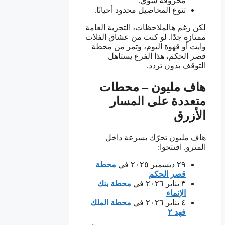
محروقة شوي.
تنوع المحاصيل محدود أحيانًا.
لكن رغم هالملاحظات، التجربة العامة
ممتازة جدًا. لو كنت من عشاق الفلات
وايت أو قهوة اليوم، وتمر من محطة
قصر الحكم، هذا الفرع يستاهل
التوقف بدون تردد.
هاف مليون – محطات
متعددة على المسار
الأزرق
هاف مليون تحرّك بسرعة داخل
المترو. افتتحوا:
٢٩ ديسمبر ٢٠٢٥ في
محطة
قصر الحكم
٣ يناير ٢٠٢٦ في
محطة بنك
الإنماء
٤ يناير ٢٠٢٦ في
محطة الملك
فهد ٢