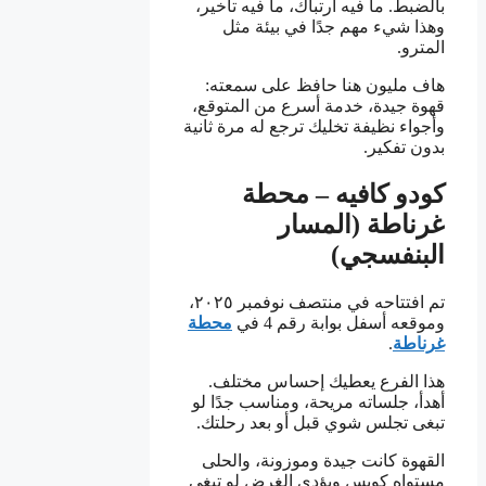
بالضبط. ما فيه ارتباك، ما فيه تأخير،
وهذا شيء مهم جدًا في بيئة مثل
المترو.
هاف مليون هنا حافظ على سمعته:
قهوة جيدة، خدمة أسرع من المتوقع،
وأجواء نظيفة تخليك ترجع له مرة ثانية
بدون تفكير.
كودو كافيه – محطة
غرناطة (المسار
البنفسجي)
تم افتتاحه في منتصف نوفمبر ٢٠٢٥،
وموقعه أسفل بوابة رقم 4 في
محطة
غرناطة
.
هذا الفرع يعطيك إحساس مختلف.
أهدأ، جلساته مريحة، ومناسب جدًا لو
تبغى تجلس شوي قبل أو بعد رحلتك.
القهوة كانت جيدة وموزونة، والحلى
مستواه كويس ويؤدي الغرض لو تبغى