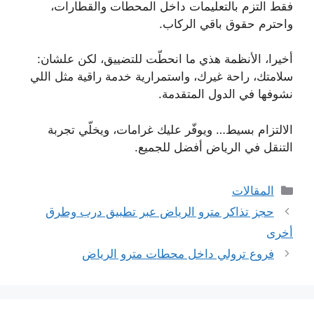
فقط التزم بالتعليمات داخل المحطات والقطارات،
واحترم حقوق باقي الركاب.
أخيرا، الأنظمة هذي ما انحطّت للتضييق، لكن علشان:
سلامتك، راحة غيرك، واستمرارية خدمة راقية مثل اللي
نشوفها في الدول المتقدمة.
الالتزام بسيط… ويوفّر عليك غرامات، ويخلّي تجربة
التنقل في الرياض أفضل للجميع.
التصنيفات
المقالات
حجز تذاكر مترو الرياض عبر تطبيق درب وطرق
أخرى
فروع ترولي داخل محطات مترو الرياض