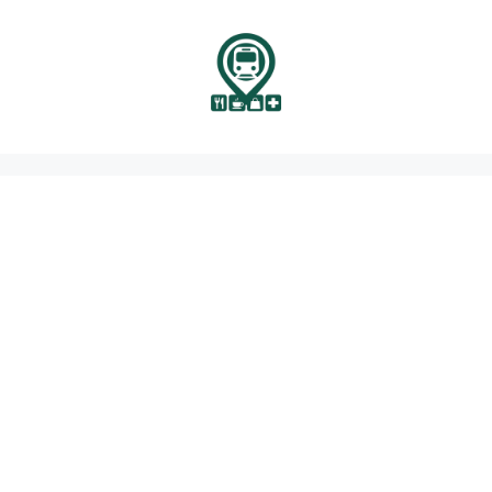
نتقل
لى
لمحتوى