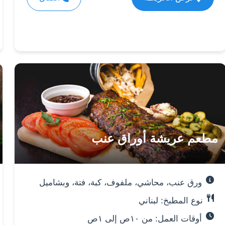
مطعم عريشة أوراق عنب
ورق عنب، محاشي، ملفوف، كبة، فتة، وبشاميل
نوع المطبخ: لبناني
أوقات العمل: من ١٠ص إلى ١ص