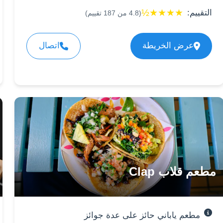
½
★
★
★
★
التقييم:
(
4.8
من
187
تقييم)
عرض الخريطة
اتصال
مطعم قلاب Clap
مطعم ياباني حائز على عدة جوائز