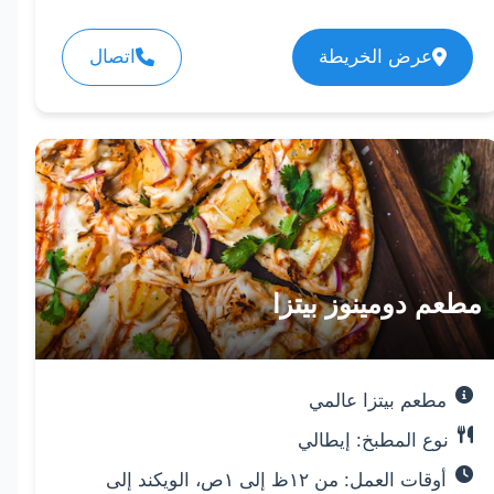
عرض الخريطة
اتصال
مطعم دومينوز بيتزا
مطعم بيتزا عالمي
نوع المطبخ: إيطالي
أوقات العمل: من ١٢ظ إلى ١ص، الويكند إلى