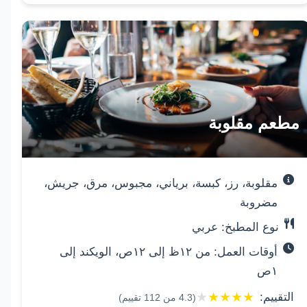
مطعم مقلوبة
مقلوبة، رز، كبسة، برياني، مجبوس، مرق، جريش،
مضروبة
نوع المطبخ: عربي
أوقات العمل: من ١٢ظ إلى ١٢ص، الويكند إلى
١ص
★
★
★
★
★
التقييم:
(
4.3
من
112
تقييم)