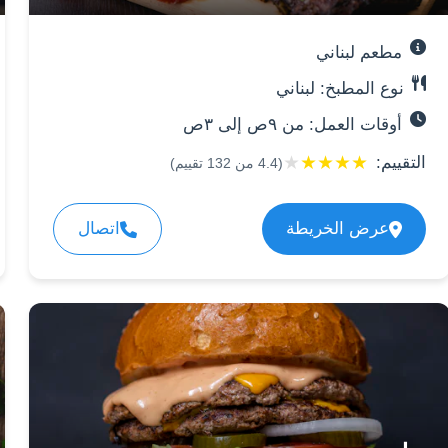
مطعم لبناني
نوع المطبخ: لبناني
أوقات العمل: من ٩ص إلى ٣ص
★
★
★
★
★
التقييم:
(
4.4
من
132
تقييم)
عرض الخريطة
اتصال