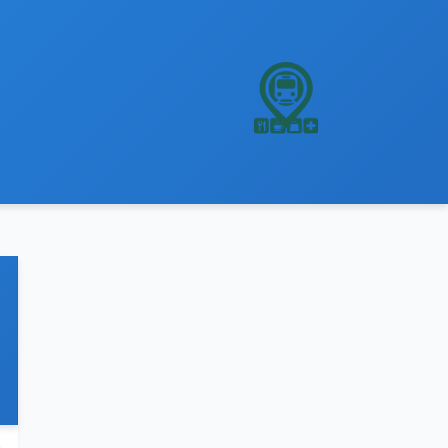
نتقل
لى
لمحتوى