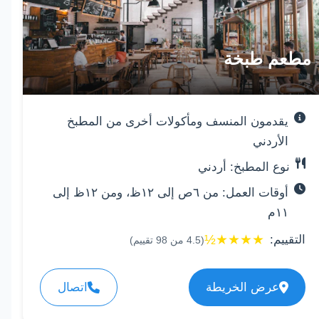
مطعم طبخة
يقدمون المنسف ومأكولات أخرى من المطبخ
الأردني
نوع المطبخ: أردني
أوقات العمل: من ٦ص إلى ١٢ظ، ومن ١٢ظ إلى
١١م
½
★
★
★
★
التقييم:
(
4.5
من
98
تقييم)
عرض الخريطة
اتصال