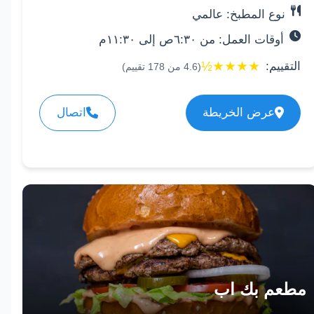
نوع المطبخ: عالمي
أوقات العمل: من ٦:٣٠ص إلى ١١:٣٠م
½
★
★
★
★
التقييم:
(
4.6
من
178
تقييم)
عرض الخريطة
اتصال
مطعم بك اب