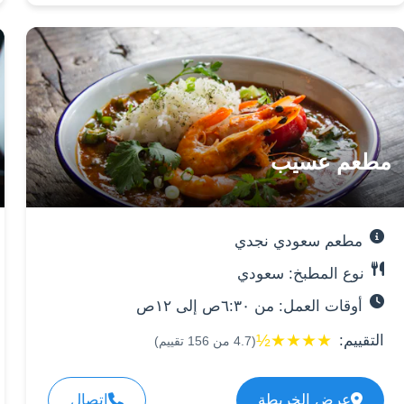
مطعم عسيب
مطعم سعودي نجدي
نوع المطبخ: سعودي
أوقات العمل: من ٦:٣٠ص إلى ١٢ص
½
★
★
★
★
التقييم:
(
4.7
من
156
تقييم)
عرض الخريطة
اتصال