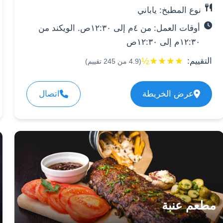
نوع المطبخ: ياباني
أوقات العمل: من ٤م إلى ١٢:٣٠ص. الويكند من
١٢:٣٠م إلى ١٢:٣٠ص
½
★
★
★
★
التقييم:
(
4.9
من
245
تقييم)
عرض الخريطة
اتصال
مطعم عنبة