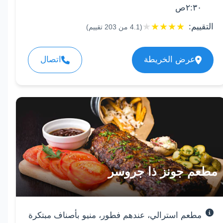
٢:٣٠ص
★
★
★
★
★
التقييم:
(
4.1
من
203
تقييم)
عرض الخريطة
اتصال
مطعم جونز ذا جروسر
مطعم استرالي، عندهم فطور، منيو بأصناف مبتكرة