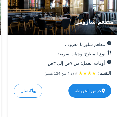
مطعم شارومر
مطعم شاورما معروف
نوع المطبخ: وجبات سريعة
أوقات العمل: من ٧ص إلى ٣ص
★
★
★
★
★
التقييم:
(
4.2
من
124
تقييم)
عرض الخريطة
اتصال