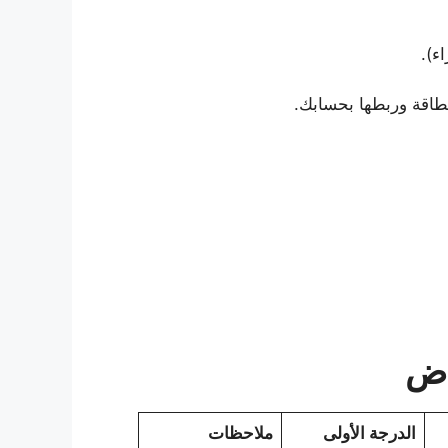
ء).
طاقة وربطها بحسابك.
اض
الدرجة الأولى
ملاحظات