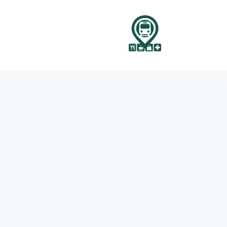
نتقل
لى
لمحتوى