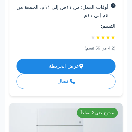
أوقات العمل: من ١١ص إلى ١١م. الجمعة من
٤م إلى ١١م
التقييم:
★
★
★
★
★
(
4.2
من
56
تقييم)
عرض الخريطة
اتصال
مفتوح حتى 2 صباحاً