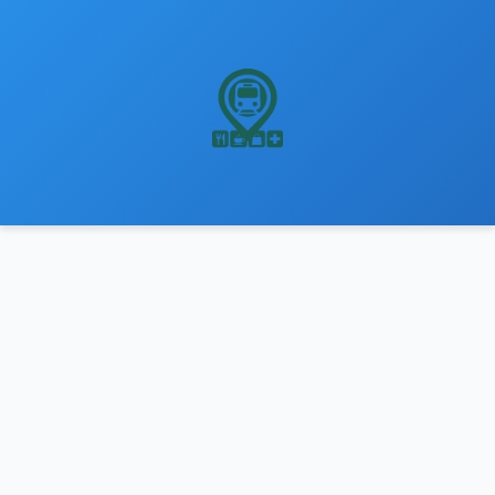
نتقل
لى
لمحتوى