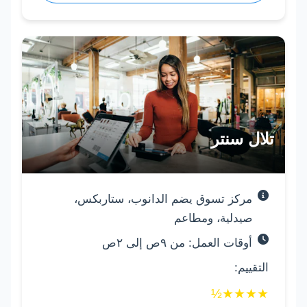
تلال سنتر
مركز تسوق يضم الدانوب، ستاربكس،
صيدلية، ومطاعم
أوقات العمل: من ٩ص إلى ٢ص
التقييم:
½
★
★
★
★