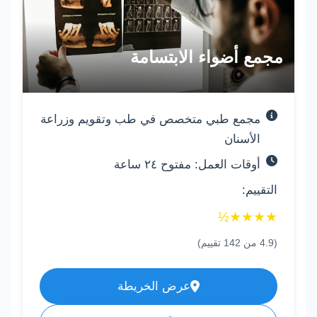
مجمع أضواء الابتسامة
مجمع طبي متخصص في طب وتقويم وزراعة
الأسنان
أوقات العمل: مفتوح ٢٤ ساعة
التقييم:
½
★
★
★
★
(
4.9
من
142
تقييم)
عرض الخريطة