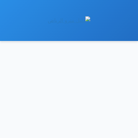
نتقل
لى
لمحتوى