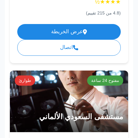
½
★
★
★
★
(
4.8
من
215
تقييم)
عرض الخريطة
اتصال
مفتوح 24 ساعة
طوارئ
مستشفى السعودي الألماني