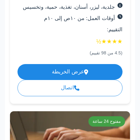
جلدية، ليزر، أسنان، تغذية، حمية، وتخسيس
أوقات العمل: من ١٠ص إلى ١٠م
التقييم:
½
★
★
★
★
(
4.5
من
98
تقييم)
عرض الخريطة
اتصال
مفتوح 24 ساعة