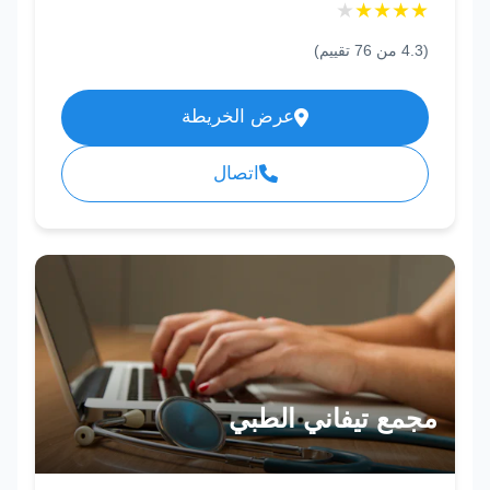
★
★
★
★
★
(
4.3
من
76
تقييم)
عرض الخريطة
اتصال
مجمع تيفاني الطبي