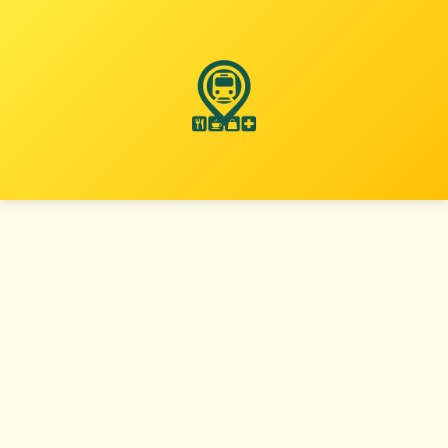
نتقل
لى
لمحتوى