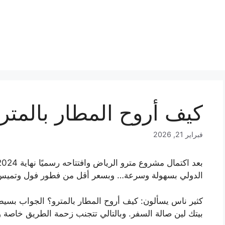
كيف أروح المطار بالمترو ب 4
فبراير 21, 2026
الدولي بسهولة وسرعة… وبسعر أقل من فطور فول وتميس
كثير ناس يسألون: كيف أروح المطار بالمترو؟ الجواب بسي
بيتك لين صالة السفر. وبالتالي تتجنب زحمة الطريق خاصة وق