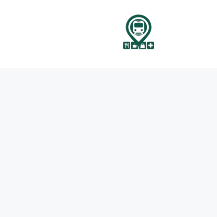
نتقل
لى
لمحتوى