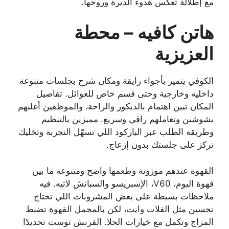
مع إطلالة تعكس هدوء الديرة وروحها.
هاتن كافيه – محطة
العزيزية
الكوفي يتميز بأجواء رايقة ومكان شرح بجلسات متنوعة
داخلية وخارجية وحتى قسم خاص للعوائل. تفاصيل
المكان تبين اهتمام بالديكور والراحة، والموظفين أغلبهم
بشوشين وتعاملهم راقي وسريع. مميزين بالتنظيم
وطريقة الطلب عبر الباركود اللي تسهّل التجربة وتخليك
تركز على جلستك بدون إزعاج.
القهوة عندهم موزونة وطعمها واضح ومتنوعة ما بين
قهوة اليوم، V60، الإسبريسو والسبانش لاتيه. فيه
ملاحظات بسيطة على بعض المشروبات اللي تحتاج
تحسين مثل الفلات وايت، لكن بالمجمل القهوة تضبط
المزاج وتكمل مع خيارات الحلا. الفرنش توست تحديدًا