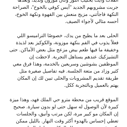
جربت مشروبهم الجديد “آيس كوفي بالخوخ”، الصراحة
النكهة فاجأتني، مزيج منعش بين القهوة ونكهة الخوخ،
أحسه مثالي لأجواء الصيف.
الحلى بعد ما يطيح من يدك، خصوصًا التراميسو اللي
فعلاً يذوب في الفم بنكهة موزونة، والكوكيز بعد لذيذة
وخفيفة ما فيها طعم بيض مزعج مثل بعض الأماكن. حتى
التشيزكيك عندهم يستاهل التجربة. لاحظت إن
الموظفين بشوشين وسريعين بالخدمة، وهذا فرق معي
كثير وزاد من متعة الجلسة. فيه تفاصيل صغيرة مثل
طريقة تقديم المشروبات والحلى تبين لك إن المكان
يهتم بالعميل وبالتجربة ككل.
الموقع قريب من محطة مترو حي الملك فهد، وهذا ميزة
كبيرة لأن الوصول له سهل حتى لو بدون سيارة. صحيح
إن المكان مو كبير مرة، لكن مرتب وأنيق، والجلسات
تعطي إحساس بالهدوء أكثر وقت النهار. بالليل ممكن