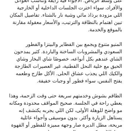
على وسط الرياض. الأجواء فيه رايقة وتناسب العوائل
والأفراد، سواء اخترت الجلسات الداخلية أو الخارجية
اللي مزودة برذاذ مائي وشبة نار بالشتاء. تفاصيل المكان
تبين اهتمام بالنظافة والترتيب، والأسعار معقولة مقارنة
بالموقع والخدمة.
المنيو متنوع ويجمع بين الفطاير والبيتزا والفطور
السعودي والمشروبات الساخنة والباردة. كثير يمدحون
الشاي عندهم بكل أنواعه، خصوصًا شاي البخار وشاي
الحبق مع خلية النحل القطنية، غير العصيرات الطازجة
والكيك اللي يجذب عشاق الحلى. الأكل طازج وطعمه
يفتح النفس، سواء فطور أو وجبات خفيفة.
الطاقم بشوش وخدمتهم سريعة حتى وقت الزحمة، وهذا
يعطي راحة في الجلسة. صحيح المواقف محدودة ومكانه
مو واضح للوهلة الأولى، لكن اللي يجربه يكتشف إنه
يستاهل الزيارة وأكثر. بدون موسيقى وأجواء عائلية
مريحة، مطل الديرة صار وجهة مميزة للفطور أو القهوة