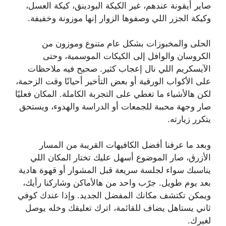
صاير أيقونة عندهم، غير الكيكة البودينق، كيكة العسل،
وكيكة الجزر اللي وصفوها الزوار إنها موزونة وخفيفة.
الحلى والمخبوزات بشكل عام متنوع وموزون من
الكروسان والوافل إلى الكيكات الموسمية، وحتى
الآيسكريم اللي نال إعجاب كثير. صحيح فيه ملاحظات
على الأكواب الورقية أو بعض التأخير أحيانًا وقت الزحمة،
لكن هالأشياء ما تغطي على التجربة الكاملة. المكان فعليًا
صار وجهة محببة للجمعات أو الدراسة والهدوء، ويستحق
يتكرر زيارته.
وبعد ما عرفنا أفضل الكافيهات القريبة من المسار
الأزرق، صار الموضوع أسهل عليك تختار المكان اللي
يناسبك سواء لجلسة سريعة قبل المشوار أو قهوة هادية
بعد يوم طويل. جرّب واحد من هالأماكن وشاركنا رأيك،
ويمكن تكتشف مكانك المفضل الجديد. وإذا عندك كوفي
ثاني يستاهل يضاف للقائمة، اترك تعليقك وخله يوصل
لغيرك.