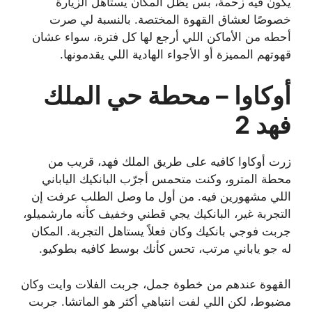
يكون فيه زحمة، بس يظل المكان يستاهل الزيارة
خصوصًا لعشاق القهوة المختصة. بالنسبة لي صرت
أحطه من الأماكن اللي أرجع لها كل فترة، سواء عشان
قهوتهم المميزة أو الأجواء الهادية اللي يقدمونها.
أوكاوا – محطة حي الملك
فهد 2
زرت أوكاوا كافيه على طريق الملك فهد، قريب من
محطة المترو، وكنت متحمس أجرّب البانكيك الياباني
اللي مشهورين فيه. من أول ما وصل الطلب عرفت إن
التجربة غير، البانكيك يجي قطني وخفيف كأنه مارشميلو،
جربت فوجي بانكيك وكان فعلاً يستاهل التجربة. المكان
له جو ياباني مرتب، تحس كأنك بوسط كافيه بطوكيو.
القهوة عندهم من خطوة جمل، جربت الفلات وايت وكان
مضبوط، لكن اللي لفت انتباهي أكثر هو الماتشا. جربت