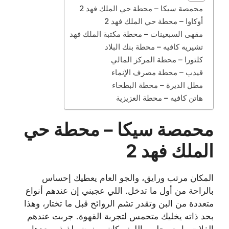
محمصة سيكا – محطة حي الملك فهد 2
أوكاوا – محطة حي الملك فهد 2
مقهى السبعينات – محطة مكتبة الملك فهد
تشيريه كافيه – محطة بنك البلاد
كلتورا – محطة المركز المالي
قيدب – محطة مصرف الإنماء
مطل الديرة – محطة البطحاء
هاتن كافيه – محطة العزيزية
محمصة سيكا – محطة حي
الملك فهد 2
المكان مرتب ورايق، والجو العام يعطيك إحساس
بالراحة من أول ما تدخل. اللي عجبني إن عندهم أنواع
متعددة من البن وتقدر تشم الروائح قبل ما تختار، وهذا
بحد ذاته يخليك متحمس لتجربة القهوة. جربت عندهم
الفلات وايت بحليب اللوز وكان موزون ولذيذ، وبعدها