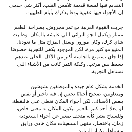
التقديم فيها لمسة قديمة تلامس القلب. أكثر شي جذبني
إن الأجواء فيها عفوية ودفا يذكرك بأيام الطيبين.
جربت القهوة العربية مع تمر مجروش، بصراحة الطعم
ممتاز ويكمل الجو التراثي اللي عايشه بالمكان. وطلبت
شاي كرك، وكان موزون ويعدل المزاج مثل ما تعودنا.
المنيو مو كثير مرة، لكن الموجود يكفي للتجربة خصوصًا
إذا جاي تستمتع بالجلسة أكثر من الأكل. الحلى عندهم
بسيط بس مرتب، وكيكة التمر كانت من الأشياء اللي
تستاهل التجربة.
الخدمة بشكل عام جيدة والموظفين بشوشين
ومتعاونين، صحيح أحيانًا تحس إن فيه تأخير أو نقص
ببعض الأصناف، لكن أجواء المكان تغطي على هالنقطة.
لو معك أحد كبير بالعمر بيكون المكان له معنى خاص،
وللسياح يعتبر كأنه متحف صغير عن أجواء السعودية
زمان. باختصار، مقهى السبعينات مكان هادي ورايق
ويستاهل تكرار الزيارة.