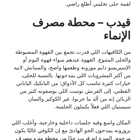
لقمة حلى تخليني أطلع راضي.
قيدب – محطة مصرف
الإنماء
من الكافيهات اللي قدرت تجمع بين القهوة المضبوطة
والحلى المتنوع. القهوة عندهم سواء قهوة اليوم أو
الإسبريسو دايم موزونة وطعمها واضح، والسبانش لاتيه
من أكثر المشروبات اللي يمدحونها. بالنسبة للحلى،
خيارات كثيرة تناسب كل الأذواق؛ من البانكيك الياباني
القطني، إلى الفرنش توست اللي يوصفونه كثير من
الزبائن إنه من ألذ ما جربوا، غير الكوكيز والسان
سبستيان اللي فعلاً يكملون الجلسة.
المكان واسع وفيه جلسات داخلية وخارجية، وأغلب اللي
يزورونه يمدحون الجو الهادئ مع إن الكوفي غالبًا يكون
مزحوم. الميزة إنه قريب جدًا من محطة مترو مصرف