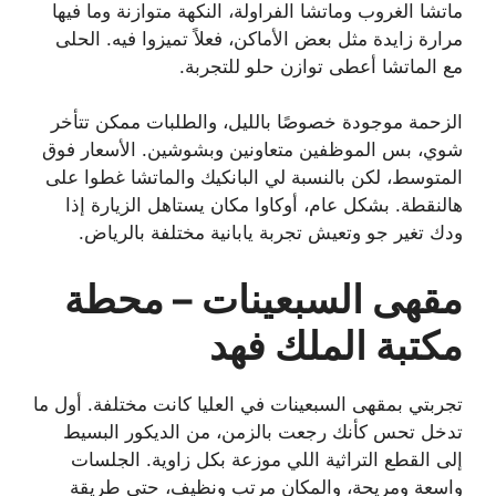
ماتشا الغروب وماتشا الفراولة، النكهة متوازنة وما فيها
مرارة زايدة مثل بعض الأماكن، فعلاً تميزوا فيه. الحلى
مع الماتشا أعطى توازن حلو للتجربة.
الزحمة موجودة خصوصًا بالليل، والطلبات ممكن تتأخر
شوي، بس الموظفين متعاونين وبشوشين. الأسعار فوق
المتوسط، لكن بالنسبة لي البانكيك والماتشا غطوا على
هالنقطة. بشكل عام، أوكاوا مكان يستاهل الزيارة إذا
ودك تغير جو وتعيش تجربة يابانية مختلفة بالرياض.
مقهى السبعينات – محطة
مكتبة الملك فهد
تجربتي بمقهى السبعينات في العليا كانت مختلفة. أول ما
تدخل تحس كأنك رجعت بالزمن، من الديكور البسيط
إلى القطع التراثية اللي موزعة بكل زاوية. الجلسات
واسعة ومريحة، والمكان مرتب ونظيف، حتى طريقة