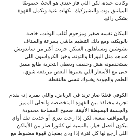
وكانت جيدة، لكن اللي فاز عندي هو الحلا، خصوصًا
الميلتنق بوت والتشيزكيك، نكهات غنية وتكمل القهوة
بشكل رائع.
المكان نفسه صغير ومزحوم أغلب الوقت، خاصة
بالويكند، ومع ذلك التنظيم ماشي بسرعة والستاف
بشوشين ويستاهلون الشكر. جربت أكثر من ساندوتش
عندهم مثل البوراتا والتونة، وخبز الكرواسون اللي
يستخدمونه هش وخفيف ويعطي التجربة طابع مميز.
حتى مع الأسعار اللي يعتبرها البعض مرتفعة شوي،
الطعم والجودة يخلوك تنسى هالنقطة.
الكوفي فعليًا صار ترند في الرياض، واللي يميزه إنه يقدم
تجربة مختلفة بين القهوة المتخصصة والحلى المميز
والجلسة البسيطة الأنيقة. صحيح المساحة محدودة
والمواقف صعبة، لكن إذا رحت بدري أو خذيت تيك أواي
بيكون أفضل خيار. بالنسبة لي كلتورا صار من الأماكن
اللي أرجع لها كل فترة إذا ودي بفنجان قهوة مضبوط مع