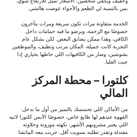
وخفيف ويكفي شخصين. الأسعار تميل للارتفاع شوي،
بس بالنسبة لي الطعم والأجواء عوضت هالشي.
الخدمة متفاوتة مرات تكون سريعة ومرات يتأخرون
خصوصًا مع الزحمة، وبرضو ما فيه حمامات داخل
الكافي، وهذا ممكن يضايق البعض. لكن بشكل عام
التجربة كانت جميلة، المكان مرتب ونظيف، والموظفين
بشوشين، وصار من الكافيهات اللي حاطها بخياري إذا
جيت العليا.
كلتورا – محطة المركز
المالي
من الأماكن اللي تحسسك بالتميز من أول ما تدخل.
القهوة عندهم لها طابع خاص، خصوصًا الآيس كلتورا لاتيه
اللي يعتبر مشروبهم الأشهر، نكهته موزونة وحلاوته
معتدلة وتقدر تطلبه بسويت أقل. جربت معه الماتشا