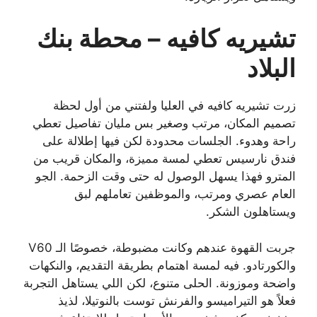
تشيريه كافيه – محطة بنك
البلاد
زرت تشيريه كافيه في العليا ولفتني من أول لحظة
تصميم المكان، مرتب وصغير بس مليان تفاصيل تعطي
راحة وهدوء. الجلسات محدودة لكن فيها إطلالة على
فندق نارسيس تعطي لمسة مميزة، والمكان قريب من
المترو فهذا يسهل الوصول له حتى وقت الزحمة. الجو
العام عصري ومرتب، والموظفين تعاملهم لبق
ويستاهلون الشكر.
جربت القهوة عندهم وكانت مضبوطة، خصوصًا الـ V60
والكورتادو. فيه لمسة اهتمام بطريقة التقديم، والنكهات
واضحة وموزونة. الحلى متنوع، لكن اللي يستاهل التجربة
فعلاً هو التيراميسو والفرنش توست بالنوتيلا، لذيذ