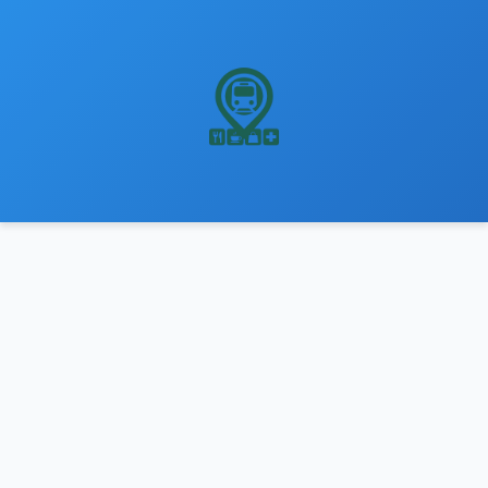
نتقل
لى
لمحتوى