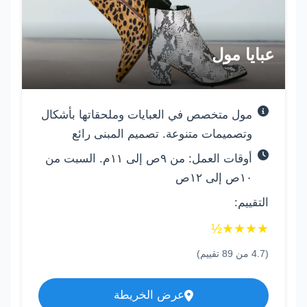
عبايا مول
مول متخصص في العبايات وملحقاتها بأشكال
وتصميمات متنوعة. تصميم المبنى رائع
أوقات العمل: من ٩ص إلى ١١م. السبت من
١٠ص إلى ١٢ص
التقييم:
½
★
★
★
★
(
4.7
من
89
تقييم)
عرض الخريطة