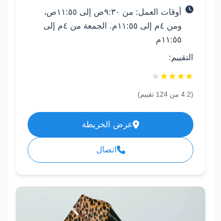
أوقات العمل: من ٩:٣٠ص إلى ١١:٥٥ص،
ومن ٤م إلى ١١:٥٥م. الجمعة من ٤م إلى
١١:٥٥م
التقييم:
★
★
★
★
★
(
4.2
من
124
تقييم)
عرض الخريطة
اتصال