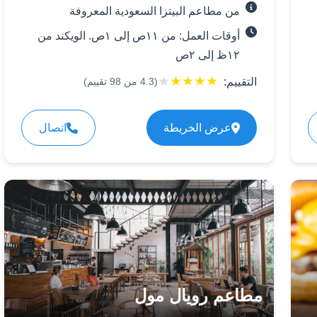
من مطاعم البيتزا السعودية المعروفة
أوقات العمل: من ١١ص إلى ١ص. الويكند من
١٢ظ إلى ٢ص
★
★
★
★
★
التقييم:
(
4.3
من
98
تقييم)
عرض الخريطة
اتصال
مطاعم رويال مول