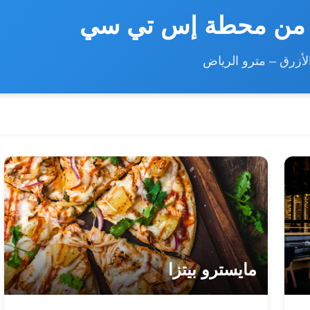
ة من محطة إس تي سي
لأزرق – مترو الرياض
مايسترو بيتزا