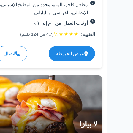
مطعم فاخر، المنيو محدد من المطبخ الإسباني،
الإيطالي، الفرنسي، والياباني
أوقات العمل: من ٦م إلى ٩م
½
★
★
★
★
التقييم:
(
4.7
من
124
تقييم)
عرض الخريطة
اتصال
لا بيازا