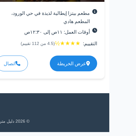
مطعم بيتزا إيطالية لذيذة في حي الورود،
المطعم هادي
أوقات العمل: ١١ص إلى ١٢:٣٠ص
½
★
★
★
★
التقييم:
(
4.5
من
112
تقييم)
عرض الخريطة
اتصال
©
2026
دليل متر