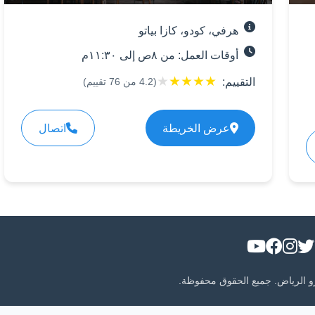
هرفي، كودو، كازا بياتو
أوقات العمل: من ٨ص إلى ١١:٣٠م
★
★
★
★
★
التقييم:
(
4.2
من
76
تقييم)
عرض الخريطة
اتصال
و الرياض. جميع الحقوق محفوظة.