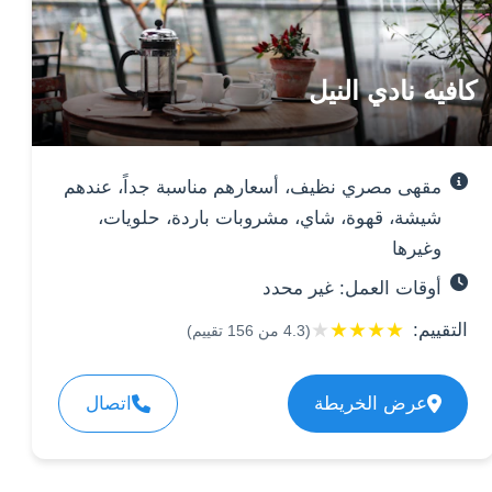
كافيه نادي النيل
مقهى مصري نظيف، أسعارهم مناسبة جداً، عندهم
شيشة، قهوة، شاي، مشروبات باردة، حلويات،
وغيرها
أوقات العمل: غير محدد
★
★
★
★
★
التقييم:
(
4.3
من
156
تقييم)
عرض الخريطة
اتصال