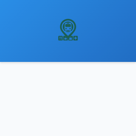
نتقل
لى
لمحتوى