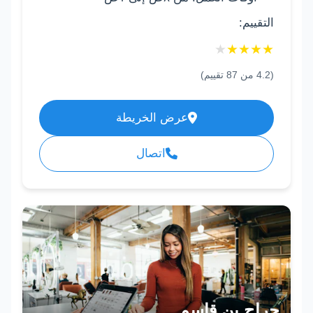
التقييم:
★
★
★
★
★
(
4.2
من
87
تقييم)
عرض الخريطة
اتصال
حراج بن قاسم