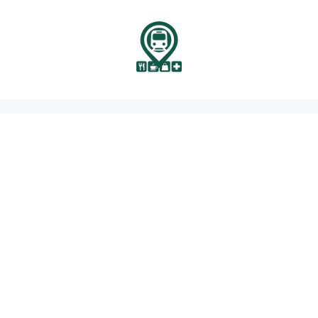
نتقل
لى
لمحتوى