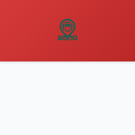
نتقل
لى
لمحتوى