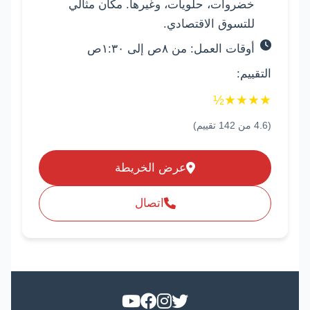
خضروات، حلويات، وغيرها. مكان مثالي
للتسوق الاقتصادي.
أوقات العمل: من ٨ص إلى ١:٣٠ص
التقييم:
½
★
★
★
★
(
4.6
من
142
تقييم)
عرض الخريطة
اتصال