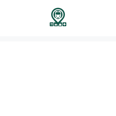
نتقل
لى
لمحتوى