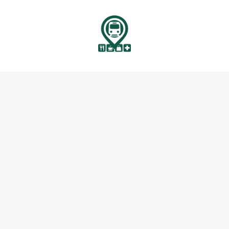
نتقل
لى
لمحتوى