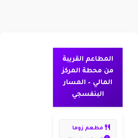
المطاعم القريبة
من محطة المركز
المالي – المسار
البنفسجي
مطعم زوما