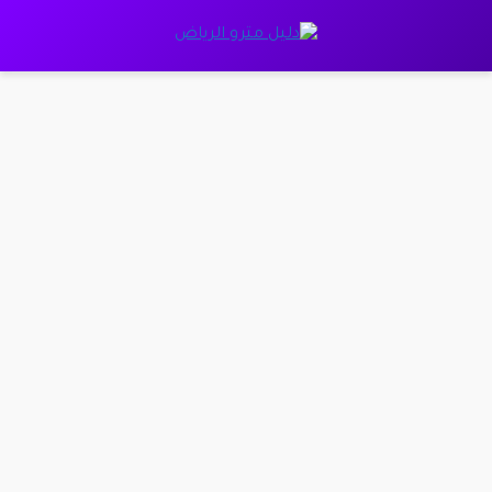
نتقل
لى
لمحتوى