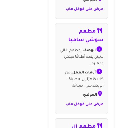
الموقع:
عرض على قوقل ماب
مطعم
سوشي سامبا
الوصف:
مطعم ياباني
لاتيني يقدم أطباقًا مبتكرة
ومميزة.
أوقات العمل:
من
١٢:٣٠ ظهرًا إلى ١٢ صباحًا.
الويكند حتى ١ صباحًا.
الموقع:
عرض على قوقل ماب
مطعم ال