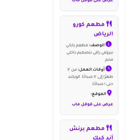
عرض على قوقل ماب
مطعم كورو
الرياض
الوصف:
مطعم ياباني
بيروفي راقي بتصميم داخلي
فخم.
أوقات العمل:
من ١٢
ظهرًا إلى ١٢ صباحًا. الويكند
حتى ١ صباحًا.
الموقع:
عرض على قوقل ماب
مطعم برنش
آند كيك