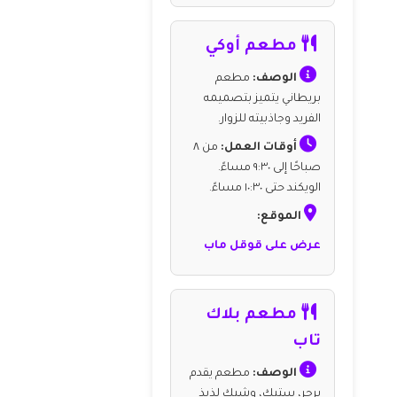
مطعم أوكي
الوصف:
مطعم
بريطاني يتميز بتصميمه
الفريد وجاذبيته للزوار.
أوقات العمل:
من ٨
صباحًا إلى ٩:٣٠ مساءً.
الويكند حتى ١٠:٣٠ مساءً.
الموقع:
عرض على قوقل ماب
مطعم بلاك
تاب
الوصف:
مطعم يقدم
برجر، ستيك، وشيك لذيذ