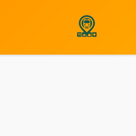
نتقل
لى
لمحتوى