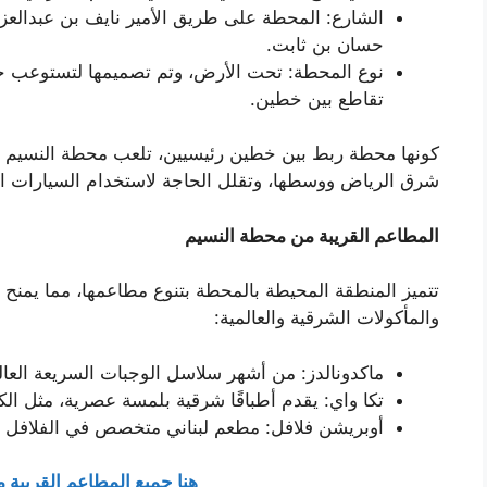
الشارع: المحطة على طريق الأمير نايف بن عبدالعز
حسان بن ثابت.
نوع المحطة: تحت الأرض، وتم تصميمها لتستوعب حجم
تقاطع بين خطين.
كونها محطة ربط بين خطين رئيسيين، تلعب محطة النسيم دورً
شرق الرياض ووسطها، وتقلل الحاجة لاستخدام السيارات ال
المطاعم القريبة من محطة النسيم
تتميز المنطقة المحيطة بالمحطة بتنوع مطاعمها، مما يمنح 
والمأكولات الشرقية والعالمية:
ماكدونالدز: من أشهر سلاسل الوجبات السريعة العا
تكا واي: يقدم أطباقًا شرقية بلمسة عصرية، مثل ال
أوبريشن فلافل: مطعم لبناني متخصص في الفلافل وا
هنا جميع المطاعم القريبة