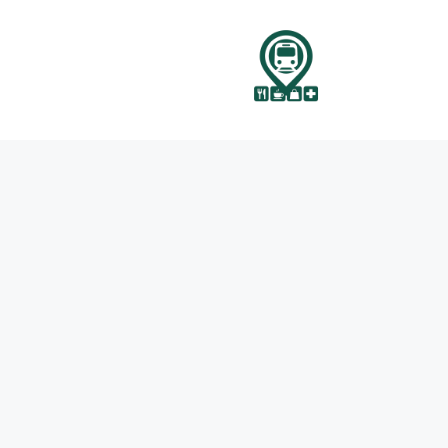
نتقل
لى
لمحتوى