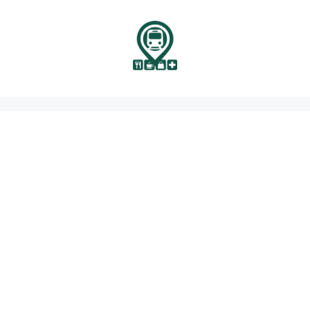
نتقل
لى
لمحتوى