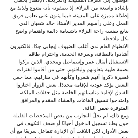
بإشادة واسعة من النزلاء، إذ يصفونه بأنه متنوع ولذيذ مع
إطلالة مميزة على المدينة، فيما يثنون على تعامل فريق
العمل وعلى رأسهم المدير الأستاذ خالد شعبان الذي
يتابع بنفسه راحة النزلاء بابتسامة دائمة واهتمام واضح
بكل ملاحظة.
الانطباع العام لدى أغلب الضيوف إيجابي جدًا، فالكثيرون
أشادوا بالنظافة، وسرعة الخدمة، واحترام طاقم
الاستقبال أمثال عمر وإسماعيل ومجدي، الذين تركوا
بصمة طيبة بتعاونهم ولباقتهم. حتى من أقاموا لفترات
قصيرة ذكروا أنهم شعروا وكأنهم في منازلهم، مما جعل
البعض يؤكد عودته للإقامة مجددًا. بعض الزوار اختاروا
الفندق لإقامة مناسباتهم الخاصة مثل حفلات الملكة،
وامتدحوا تنسيق القاعات والعشاء المقدم والمرافق
المتوفرة ضمن الباقة.
ومع ذلك، لم تخلُ التجارب من بعض الملاحظات القليلة
حول بطء تسجيل الدخول أحيانًا أو ضعف التكييف في
بعض الأدوار، لكن اللافت أن الإدارة تتفاعل سريعًا مع أي