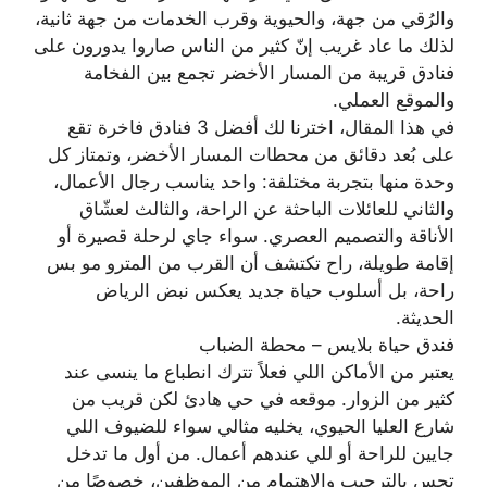
والرُقي من جهة، والحيوية وقرب الخدمات من جهة ثانية،
لذلك ما عاد غريب إنّ كثير من الناس صاروا يدورون على
فنادق قريبة من المسار الأخضر تجمع بين الفخامة
والموقع العملي.
في هذا المقال، اخترنا لك أفضل 3 فنادق فاخرة تقع
على بُعد دقائق من محطات المسار الأخضر، وتمتاز كل
وحدة منها بتجربة مختلفة: واحد يناسب رجال الأعمال،
والثاني للعائلات الباحثة عن الراحة، والثالث لعشّاق
الأناقة والتصميم العصري. سواء جاي لرحلة قصيرة أو
إقامة طويلة، راح تكتشف أن القرب من المترو مو بس
راحة، بل أسلوب حياة جديد يعكس نبض الرياض
الحديثة.
فندق حياة بلايس – محطة الضباب
يعتبر من الأماكن اللي فعلاً تترك انطباع ما ينسى عند
كثير من الزوار. موقعه في حي هادئ لكن قريب من
شارع العليا الحيوي، يخليه مثالي سواء للضيوف اللي
جايين للراحة أو للي عندهم أعمال. من أول ما تدخل
تحس بالترحيب والاهتمام من الموظفين، خصوصًا من