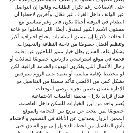
على الاتصالات رغم تكرار الطلبات، وقالوا إن التواصل
عبر الهاتف داخل الغرف غير فعّال. وآخرين لاحظوا أن
الطعام في البوفيه أحيانًا يكون فاتر وغير متناسق مع
مستوى الاسم الكبير للفندق. أيضًا، اللي تعاملوا مع قاعة
الحفلات ذكروا إن تنسيق المناسبات يحتاج احترافية أكبر
وتنظيم أفضل خصوصًا من ناحية النظافة والتجهيزات.
بشكل عام، الفندق يظل خيار مميز للباحثين عن إقامة
فخمة في موقع استراتيجي بالرياض، خصوصًا للعائلات أو
رجال الأعمال اللي يقدّرون الهدوء والخدمة الراقية. لكن
لو بتخطط لإقامة مناسبة أو تعتمد على الروم سيرفس
بشكل كبير، من الأفضل تتأكد مسبقًا من التفاصيل مع
الإدارة عشان تضمن تجربة ترضي التوقعات.
فندق قراند بلازا – محطة التأمينات الاجتماعية
يُعتبر واحد من أبرز الخيارات للسكن داخل العاصمة،
خصوصًا لمن يبحث عن مزيج بين الفخامة والموقع
المميز. الزوار يتحدثون عن الأناقة في التصميم والاهتمام
بأدق التفاصيل من لحظة الدخول إلى بهو الفندق حتى
الوصول إلى الغرف الفسيحة والمريحة. الإفطار يحظى