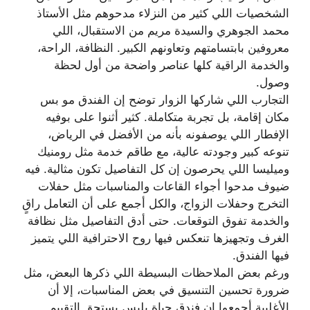
الشخصيات اللي كثير من النزلاء مدحوهم مثل الأستاذ
محمد الجوهري والسيدة مريم من الاستقبال، اللي
معروفين بابتسامتهم وتعاونهم الكبير. النظافة، الراحة،
والخدمة الراقية كلها عناصر واضحة من أول لحظة
وصول.
التجارب اللي شاركها الزوار توضح إن الفندق مو بس
مكان إقامة، بل تجربة متكاملة. كثير أثنوا على بوفيه
الإفطار اللي يوصفونه بأنه من الأفضل في الرياض،
تنوعه كبير وجودته عالية، مع طاقم خدمة مثل رومنيك
وميليسا اللي يحرصون إن كل التفاصيل تكون مثالية. فيه
ضيوف مدحوا أجواء القاعات والمناسبات مثل حفلات
التخرج وحفلات الزواج، والكل أجمع على أن التعامل راقٍ
والخدمة تفوق التوقعات. حتى أدق التفاصيل مثل نظافة
الغرف وتجهيزها تنعكس فيها روح الاحترافية اللي يتميز
فيها الفندق.
ورغم بعض الملاحظات البسيطة اللي ذكرها البعض، مثل
ضرورة تحسين التنسيق في بعض المناسبات، إلا أن
الأغلبية أجمعوا إن فندق حياة بليس يستحق التقييم