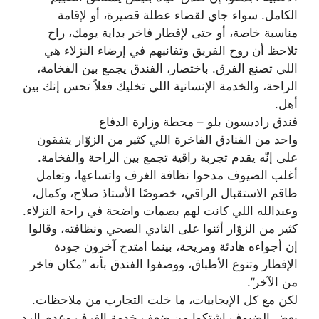
الكامل. سواء جاي لقضاء عطلة قصيرة، أو لإقامة
مناسبة خاصة، أو حتى لإفطار فاخر بداية يومك، راح
تلاحظ أن روح الفريق وتفانيهم في إرضاء النزلاء هي
اللي تصنع الفرق. باختصار، الفندق يجمع بين الفخامة،
الراحة، والخدمة الإنسانية اللي تخليك فعلاً تحس إنك بين
أهل.
فندق راديسون بلو – محطة وزارة الدفاع
واحد من الفنادق الفاخرة اللي كثير من الزوّار يتفقون
على إنّه يقدم تجربة راقية تجمع بين الراحة والفخامة.
أغلب الضيوف مدحوا نظافة الغرف واتساعها، وتعامل
طاقم الاستقبال الراقي، خصوصًا الأستاذ صلاح، وكمال،
وعبدالله اللي كانت لهم بصمات واضحة في راحة النزلاء.
كثير من الزوّار أثنوا على النادي الصحي ونظافته، وقالوا
إن أجواءه هادئة ومريحة، بينما امتدح آخرون جودة
الإفطار وتنوع الأطباق، ووصفوا الفندق بأنه “مكان فاخر
من الآخر”.
لكن مع كل الإيجابيات، ما خلت التجارب من ملاحظات.
بعض الضيوف اشتكوا من ضعف خدمة الغرف وعدم الرد