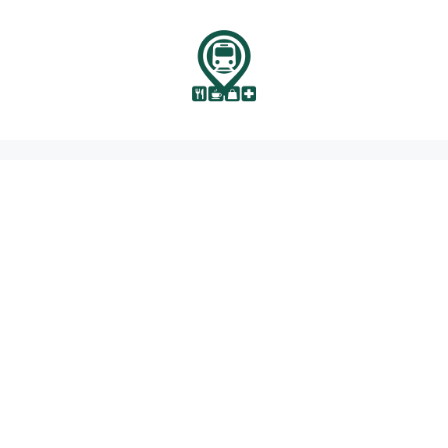
نتقل
لى
لمحتوى