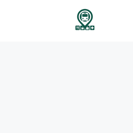
نتقل
لى
لمحتوى