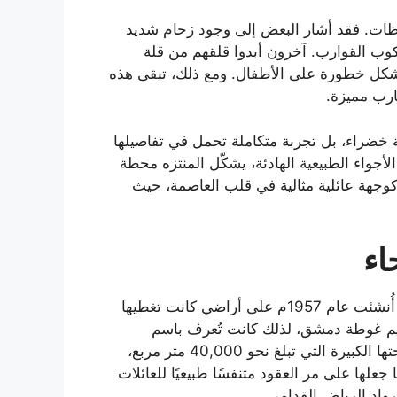
احظات. فقد أشار البعض إلى وجود زحام شديد
كوب القوارب. آخرون أبدوا قلقهم من قلة
 يشكل خطورة على الأطفال. ومع ذلك، تبقى هذه
ارب مميزة.
 خضراء، بل تجربة متكاملة تحمل في تفاصيلها
الأجواء الطبيعية الهادئة، يشكّل المنتزه محطة
كوجهة عائلية مثالية في قلب العاصمة، حيث
اء
حديقة الفوطة تُعد من أقدم الحدائق العامة في الرياض، إذ أُنشئت عام 1957م على أراضي كانت تغطيها
م غوطة دمشق، لذلك كانت تُعرف باسم
“الغوطة” قبل أن تتحول إلى “الفوطة”. تمتاز الحديقة بمساحتها الكبيرة التي تبلغ نحو 40,000 متر مربع،
ها على مر العقود متنفسًا طبيعيًا للعائلات
رواد الرياض القدامى.