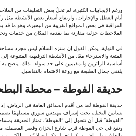
ورغم الإيجابيات الكثيرة، لم تخلُ بعض التعليقات من المل
أيام العطل والإجازات، وارتفاع أسعار بعض الأنشطة مثل ر
المراقبة في بعض المواقع القريبة من البحيرة، وهو ما قد
الملاحظات جزئية مقارنة بما يقدمه المكان من خدمات وتج
في النهاية، يمكن القول إن منتزه السلام ليس مجرد مساحة
المتعة والاسترخاء معًا. من الأنشطة الترفيهية المتنوعة إلى 
أساسية للزائرين والمقيمين على حد سواء. لذلك، ينصح به 
يلتقي جمال الطبيعة مع روعة الاهتمام بالتفاصيل.
حديقة الفوطة – محطة البطح
بساتين النخيل، تحت إشراف مهندس سوري مستلهمًا تصمي
وتقع في حي الفوطة قرب شارع الخزان وقصر المصمك، ما جعل
والطلاب والرياضيين، كما تحمل ذكريات لا تُنسى للكثير من 