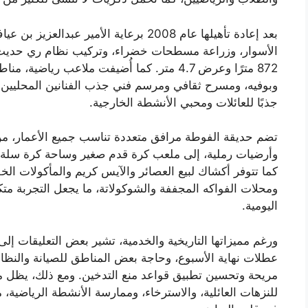
بعد إعادة تأهيلها عام 2008 برعاية الأمير 
الأسوار، وزراعة مسطحات خضراء، وتركيب نظام ري حديث،
872 مترًا وعرض 4.7 متر. كما أُضيفت ملاعب ري
وبوفيه، ومسرح ثقافي ومرسم فني جذب الفنانين المحليين لع
جذبًا للعائلات ومحبي الأنشطة الخارجية.
تضم حديقة الفوطة مرافق متعددة تناسب جميع الأعمار، م
وأرضيات رملية، إلى ملعب كرة قدم صغير وساحة كرة سلة،
كما تتوفر أكشاك لبيع العصائر والآيس كريم والمأكولات الخ
ومحلات الفواكه المجففة والشوكولاتة، ما يجعل التجربة متكا
اليومية.
ورغم مميزاتها التاريخية والخدمية، تشير بعض التعليقات إ
عطلات نهاية الأسبوع، وحاجة بعض المناطق للصيانة والنظاف
مريحة وتحسين تطبيق قواعد منع التدخين. ومع ذلك، يظل مع
للنزهات العائلية، والاسترخاء، وممارسة الأنشطة الرياضية، 