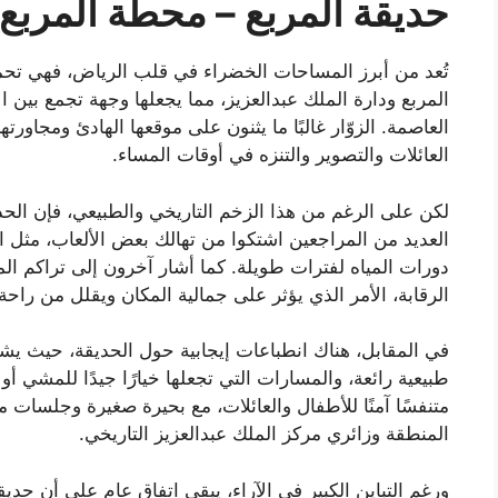
حديقة المربع – محطة المربع
تُعد من أبرز المساحات الخضراء في قلب الرياض، فهي تحمل بُ
المربع ودارة الملك عبدالعزيز، مما يجعلها وجهة تجمع بين 
العاصمة. الزوّار غالبًا ما يثنون على موقعها الهادئ ومجاورت
العائلات والتصوير والتنزه في أوقات المساء.
لكن على الرغم من هذا الزخم التاريخي والطبيعي، فإن الح
العديد من المراجعين اشتكوا من تهالك بعض الألعاب، مثل الز
دورات المياه لفترات طويلة. كما أشار آخرون إلى تراكم 
الرقابة، الأمر الذي يؤثر على جمالية المكان ويقلل من راحة ا
في المقابل، هناك انطباعات إيجابية حول الحديقة، حيث يشيد
طبيعية رائعة، والمسارات التي تجعلها خيارًا جيدًا للمشي أو
متنفسًا آمنًا للأطفال والعائلات، مع بحيرة صغيرة وجلسات 
المنطقة وزائري مركز الملك عبدالعزيز التاريخي.
ورغم التباين الكبير في الآراء، يبقى اتفاق عام على أن حدي