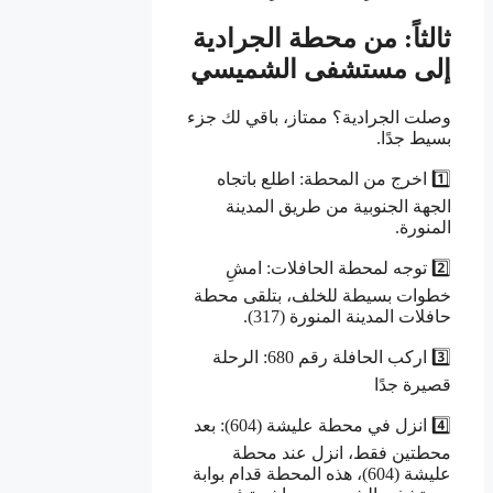
ثالثاً: من محطة الجرادية
إلى مستشفى الشميسي
وصلت الجرادية؟ ممتاز، باقي لك جزء
بسيط جدًا.
1️⃣ اخرج من المحطة: اطلع باتجاه
الجهة الجنوبية من طريق المدينة
المنورة.
2️⃣ توجه لمحطة الحافلات: امشِ
خطوات بسيطة للخلف، بتلقى محطة
حافلات المدينة المنورة (317).
3️⃣ اركب الحافلة رقم 680: الرحلة
قصيرة جدًا
4️⃣ انزل في محطة عليشة (604): بعد
محطتين فقط، انزل عند محطة
عليشة (604)، هذه المحطة قدام بوابة