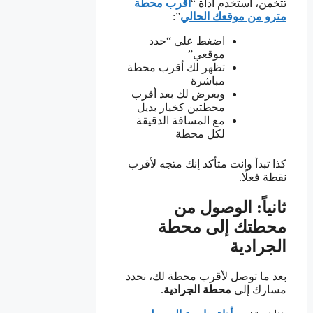
تتخمن، استخدم أداة “
أقرب محطة
مترو من موقعك الحالي
”:
اضغط على “حدد
موقعي”
تظهر لك أقرب محطة
مباشرة
ويعرض لك بعد أقرب
محطتين كخيار بديل
مع المسافة الدقيقة
لكل محطة
كذا تبدأ وانت متأكد إنك متجه لأقرب
نقطة فعلًا.
ثانياً: الوصول من
محطتك إلى محطة
الجرادية
بعد ما توصل لأقرب محطة لك، نحدد
مسارك إلى
محطة الجرادية
.