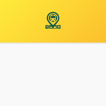
نتقل
لى
لمحتوى