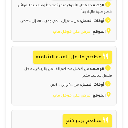
الوصف:
المكان الأجواء فيه رائعة جداً ومناسبة للعوائل،
خصوصية عالية جداً.
أوقات العمل:
من ٥:٠٠م إلى ٨:٠٠م، ومن ١١:٠٠م إلى ٣:٠٠ص.
الموقع:
عرض على قوقل ماب
مطعم فلافل القمة الشامية
الوصف:
من أفضل مطاعم الفلافل بالرياض، محل
فلافل شامية مميز.
أوقات العمل:
من ٢:٠٠م إلى ٤:٠٠ص.
الموقع:
عرض على قوقل ماب
مطعم برجر كنج