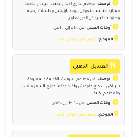
الوصف:
مطعم بخاري لذيذ ونظيف، مرتب والخدمة
ممتازة. مناسب للعوائل، يوجد بارتيشن وجلسات أرضية
وطاولات كثيرة في الدور العلوي.
أوقات العمل:
من ٤:٠٠م إلى ٤:٠٠ص.
الموقع:
عرض على قوقل ماب
القنديل الذهبي
الوصف:
من مطاعم البروستد القديمة والمعروفة
بالرياض. الدجاج مقرمش ولذيذ ودائماً طازج. السعر مناسب،
والمطعم نظيف.
أوقات العمل:
من ١٢:٠٠ظ إلى ٢:٠٠ص.
الموقع:
عرض على قوقل ماب