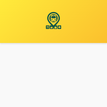
نتقل
لى
لمحتوى