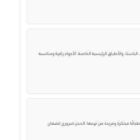
 الباستا، والأطباق الرئيسية الخاصة. الأجواء راقية ومناسبة
باقًا مبتكرة وفريدة من نوعها. الحجز ضروري لضمان