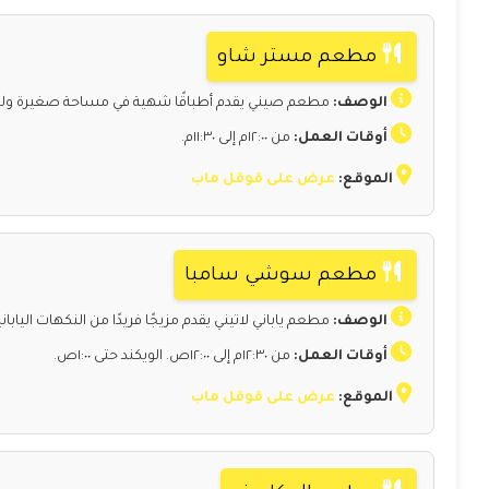
مطعم مستر شاو
الوصف:
مطعم صيني يقدم أطباقًا شهية في مساحة صغيرة ولكن مرتب
أوقات العمل:
من ١٢:٠٠م إلى ١١:٣٠م.
الموقع:
عرض على قوقل ماب
مطعم سوشي سامبا
الوصف:
مطعم ياباني لاتيني يقدم مزيجًا فريدًا من النكهات اليابان
أوقات العمل:
من ١٢:٣٠م إلى ١٢:٠٠ص. الويكند حتى ١:٠٠ص.
الموقع:
عرض على قوقل ماب