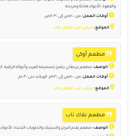
والقهوة. الأجواء هادئة ومريحة.
أوقات العمل:
من ٧:٠٠ص إلى ١٢:٣٠ص.
الموقع:
عرض على قوقل ماب
مطعم أوكي
الوصف:
مطعم بريطاني يتميز بتصميمه الفريد وأجوائه الراقية. ا
أوقات العمل:
من ٨:٠٠ص إلى ٩:٣٠م. الويكند حتى ١٠:٣٠م.
الموقع:
عرض على قوقل ماب
مطعم بلاك تاب
الوصف:
مطعم يقدم البرجر والستيك والحلويات اللذيذة. الأجواء م