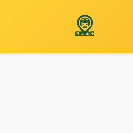
نتقل
لى
لمحتوى