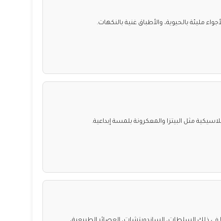
اء مليئة بالحيوية، والأطباق غنية بالنكهات.
اسيكية مثل البيتزا والمعكرونة بلمسة إبداعية.
في ذلك السلطات، الساندويتشات، العصائر الطبيعية،