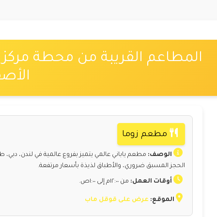
المطاعم القريبة من محطة مركز ال
الأصف
مطعم زوما
الوصف:
مطعم ياباني عالمي يتميز بفروع عالمية في لندن، دبي، ط
الحجز المسبق ضروري، والأطباق لذيذة بأسعار مرتفعة.
أوقات العمل:
من ١٢:٠٠م إلى ١:٠٠ص.
الموقع:
عرض على قوقل ماب