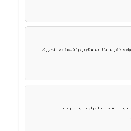
ء هادئة ومثالية للاستمتاع بوجبة شهية مع منظر رائع.
لمشروبات المنعشة. الأجواء عصرية ومريحة.