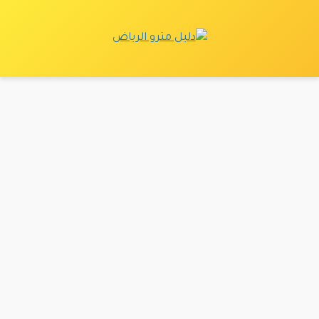
نتقل
لى
لمحتوى