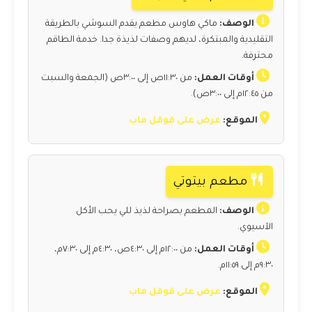
الوصف:
ماكي هاوس مطعم يقدم السوشي بالطريقة
التقليدية والمبتكرة، لديهم وصفات لذيذة جدا. خدمة الطاقم
محترفة.
أوقات العمل:
من ١١:٣٠ص إلى ٣:٠٠ص (الجمعة والسبت
من ١٢:٤٥م إلى ٣:٠٠ص).
الموقع:
عرض على قوقل ماب
مطعم بيتوتي
الوصف:
المطعم بصراحة لذيذ للي يحب الأكل
الآسيوي.
أوقات العمل:
من ١٢:٠٠م إلى ٤:٣٠ص، ٤:٣٠م إلى ٧:٣٠م،
٩:٣٠م إلى ١١:٥٩م.
الموقع:
عرض على قوقل ماب