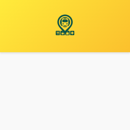
نتقل
لى
لمحتوى