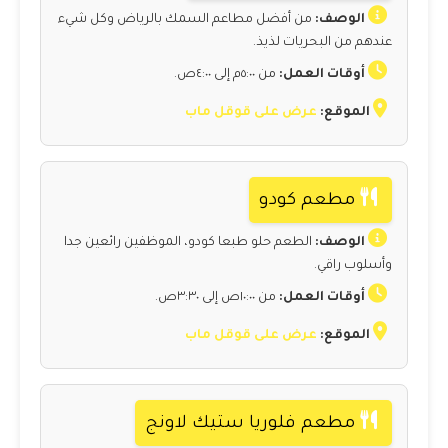
الوصف:
من أفضل مطاعم السمك بالرياض وكل شيء
عندهم من البحريات لذيذ.
أوقات العمل:
من ٥:٠٠م إلى ٤:٠٠ص.
الموقع:
عرض على قوقل ماب
مطعم كودو
الوصف:
الطعم حلو طبعا كودو، الموظفين رائعين جدا
وأسلوب راقي.
أوقات العمل:
من ١٠:٠٠ص إلى ٣:٣٠ص.
الموقع:
عرض على قوقل ماب
مطعم فلوريا ستيك لاونج