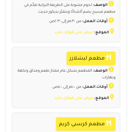
الوصف:
لحوم مشوية على الطريقة التركية تقدَّم في
مطعم فسيح يضم أكشاكًا ويتميّز بديكور حديث.
أوقات العمل:
من ٥:٣٠م إلى ٢:٣٠ص.
الموقع:
عرض على قوقل ماب
مطعم ليشلازز
الوصف:
المطعم بشكل عام ممتاز طعم ومذاق ونكهة
وبهارات.
أوقات العمل:
من ٥:٠٠م إلى ٥:٠٠ص.
الموقع:
عرض على قوقل ماب
مطعم كرسبي كريم