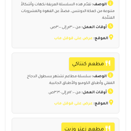
الوصف:
تقدّم هذه السلسلة العريقة نكهات وأشكالاً
متنوعة من كعكة الدونتس، فضلاً عن القهوة والمشروبات
المثلّجة.
أوقات العمل:
من ٣:٠٠م إلى ٣:٠٠ص.
الموقع:
عرض على قوقل ماب
مطعم كنتاكي
الوصف:
سلسلة مطاعم تشتهر بسطول الدجاج
المقلي وأطباق الكومبو والأطباق الجانبية.
أوقات العمل:
من ١٢:٠٠م إلى ٣:٣٠ص.
الموقع:
عرض على قوقل ماب
مطعم زعتر وزيت