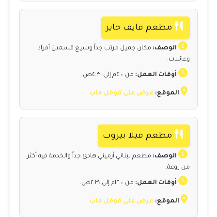
مطعم فايف جايز
الوصف:
مكان جميل مرتب جداً وسيع قسمين أفراد
وعائلات.
أوقات العمل:
من ٤:٠٠م إلى ٤:٣٠ص.
الموقع:
عرض على قوقل ماب
مطعم فيلا بيروت
الوصف:
مطعم لبناني أرميني هادئ جداً والخدمة فيه أكثر
من روعة.
أوقات العمل:
من ١٢:٠٠م إلى ٢:٣٠ص.
الموقع:
عرض على قوقل ماب