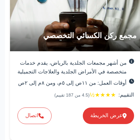
مجمع ركن الكسائي التخصصي
من أشهر مجمعات الجلدية بالرياض، يقدم خدمات
متخصصة في الأمراض الجلدية والعلاجات التجميلية
أوقات العمل: من ١١ص إلى ٥م، ومن ٨م إلى ٢ص
½
★
★
★
★
التقييم:
(
4.5
من
187
تقييم)
عرض الخريطة
اتصال