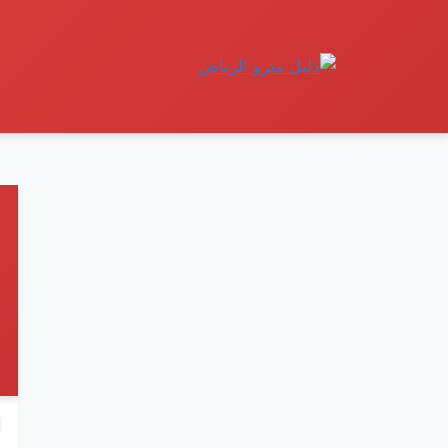
نتقل
لى
لمحتوى
ا