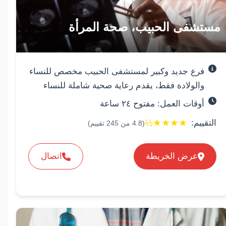
مستشفى الحبيب، صحة المرأة
فرع جديد وكبير لمستشفى الحبيب مخصص للنساء
والولادة فقط، يقدم رعاية صحية شاملة للنساء
أوقات العمل: مفتوح ٢٤ ساعة
½
★
★
★
★
التقييم:
(
4.8
من
245
تقييم)
عرض الخريطة
اتصال