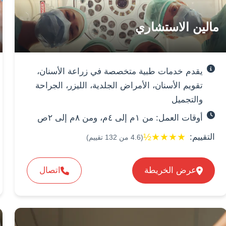
مالين الاستشاري
يقدم خدمات طبية متخصصة في زراعة الأسنان،
تقويم الأسنان، الأمراض الجلدية، الليزر، الجراحة
والتجميل
أوقات العمل: من ١م إلى ٤م، ومن ٨م إلى ٢ص
½
★
★
★
★
التقييم:
(
4.6
من
132
تقييم)
عرض الخريطة
اتصال