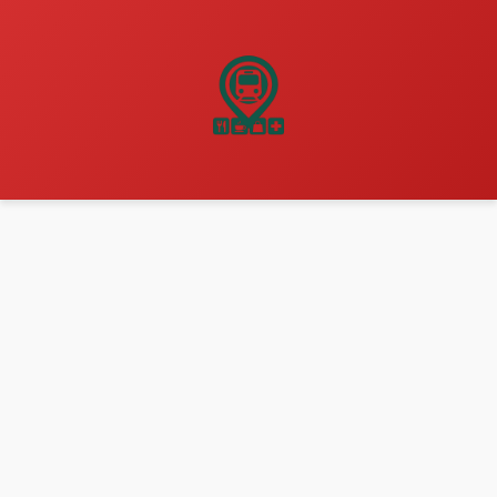
نتقل
لى
لمحتوى