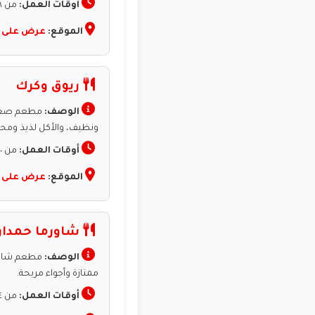
أوقات العمل:
من ٨ص إلى ٢ص.
الموقع:
عرض على 
ريوق وكرك
الوصف:
مطعم صغير 
ونظيف، والأكل لذيذ ومحض
أوقات العمل:
من ٦:٣٠ص إلى ٥:٣٠م.
الموقع:
عرض على 
شاورما حمدان
الوصف:
مطعم شاورما
ممتازة وأجواء مريحة.
أوقات العمل:
من ٤م إلى ٣ص.