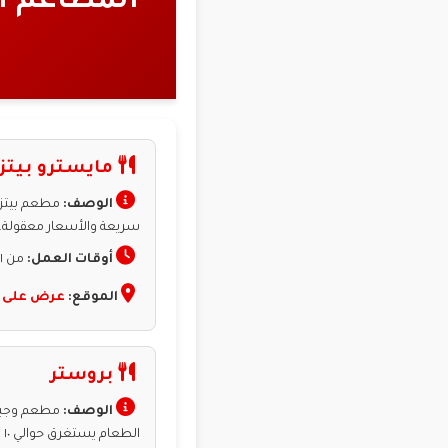
المطاعم ال
مايسترو بيتزا
الوصف:
مطعم بيتزا 
سريعة والأسعار معقولة.
أوقات العمل:
من ١١ص إلى ١ص.
الموقع:
عرض على 
بروستر
الوصف:
مطعم وجبات
الطعام يستغرق حوالي ١٠ دقائق، وتتبيلة الدجاج تشبه كنتاكي.