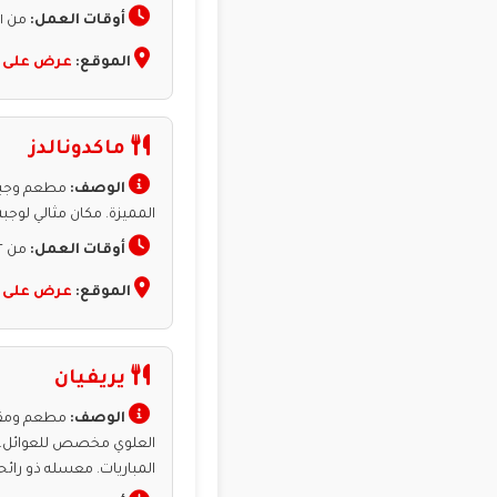
أوقات العمل:
من ١١ص إلى ١ص.
الموقع:
عرض على 
ماكدونالدز
الوصف:
مطعم وجبات
المميزة. مكان مثالي لوج
أوقات العمل:
من ١٢ص إلى ٥ص، ومن ٤م إلى ١٢ص.
الموقع:
عرض على 
يريفيان
الوصف:
مطعم ومقهى 
العلوي مخصص للعوائل، بي
المباريات. معسله ذو رائحة