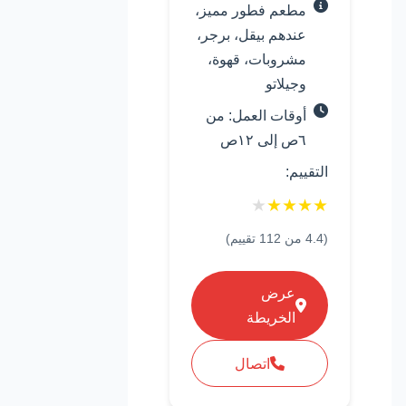
مطعم فطور مميز،
عندهم بيقل، برجر،
مشروبات، قهوة،
وجيلاتو
أوقات العمل: من
٦ص إلى ١٢ص
التقييم:
★
★
★
★
★
(
4.4
من
112
تقييم)
عرض
الخريطة
اتصال