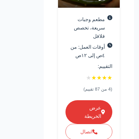
مطعم وجبات
سريعة، تخصص
فلافل
أوقات العمل: من
٤ص إلى ١٢ص
التقييم:
★
★
★
★
★
(
4
من
87
تقييم)
عرض
الخريطة
اتصال