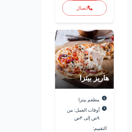
اتصال
هاريز بيتزا
مطعم بيتزا
أوقات العمل: من
٩ص إلى ٣ص
التقييم: