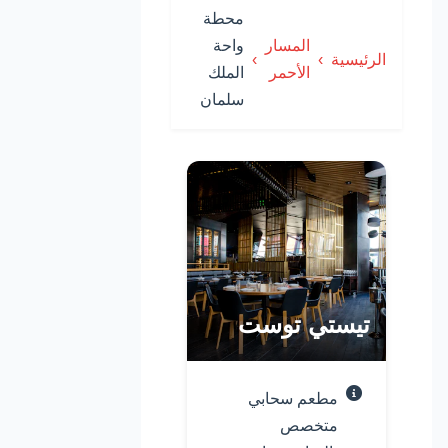
محطة
المسار
واحة
الرئيسية
الأحمر
الملك
سلمان
قائمة المطاعم
تيستي توست
مطعم سحابي
متخصص