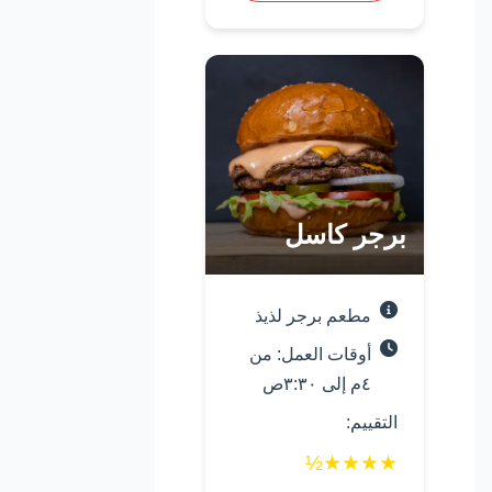
برجر كاسل
مطعم برجر لذيذ
أوقات العمل: من
٤م إلى ٣:٣٠ص
التقييم:
½
★
★
★
★