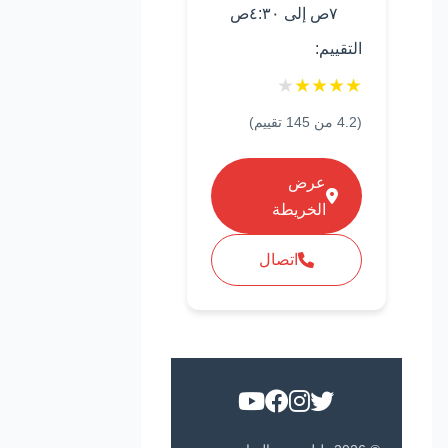
٧ص إلى ٤:٣٠ص
التقييم:
★
★
★
★
★
(
4.2
من
145
تقييم)
عرض
الخريطة
اتصال