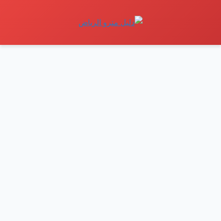
نتقل
لى
لمحتوى