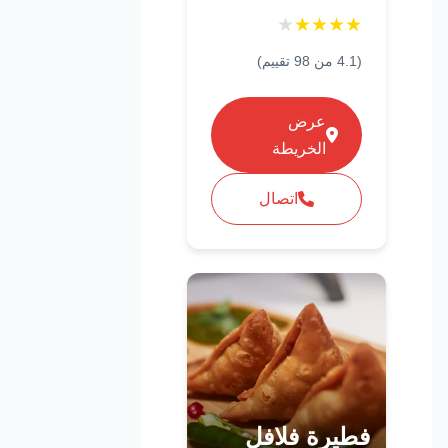
★
★
★
★
★
(
4.1
من
98
تقييم)
عرض
الخريطة
اتصال
فطيرة فلافل