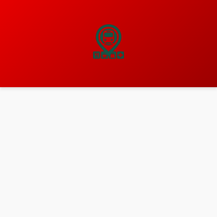
نتقل
لى
لمحتوى