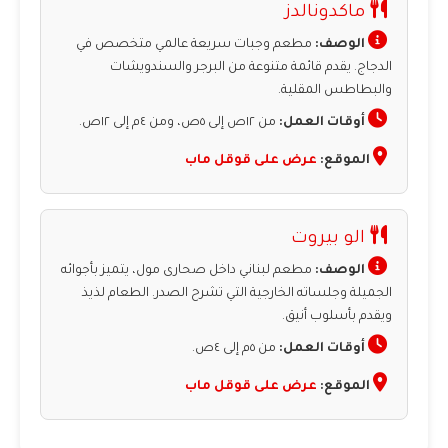
ماكدونالدز
الوصف:
مطعم وجبات سريعة عالمي متخصص في
الدجاج. يقدم قائمة متنوعة من البرجر والسندويشات
والبطاطس المقلية.
أوقات العمل:
من ١٢ص إلى ٥ص، ومن ٤م إلى ١٢ص.
الموقع:
عرض على قوقل ماب
الو بيروت
الوصف:
مطعم لبناني داخل صحارى مول، يتميز بأجوائه
الجميلة وجلساته الخارجية التي تشرح الصدر. الطعام لذيذ
ويقدم بأسلوب أنيق.
أوقات العمل:
من ٥م إلى ٤ص.
الموقع:
عرض على قوقل ماب