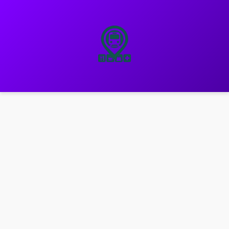
نتقل
لى
لمحتوى