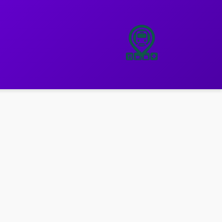
نتقل
لى
لمحتوى