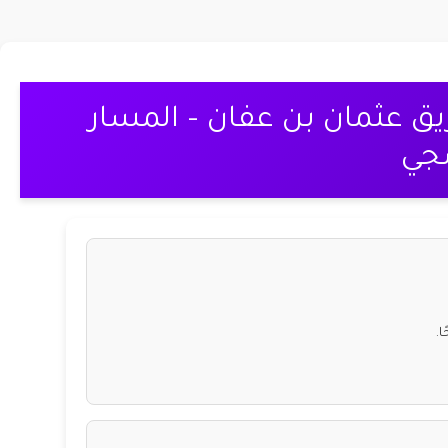
ق عثمان بن عفان – المسار
جي