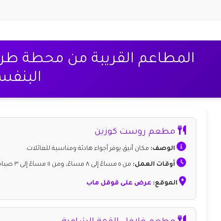
المطاعم القريبة من محطة طري
البنفس
مطعم روست كوزين
الوصف:
مكان أنيق يوفر أجواء هادئة ومناسبة للعائلات.
أوقات العمل:
من ٥ مساءً إلى ٨ مساءً، ومن ١١ مساءً إلى ٣ صباحًا.
الموقع:
عرض على قوقل ماب