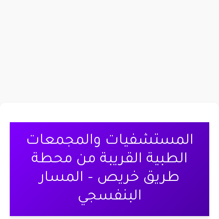
المستشفيات والمجمعات
الطبية القريبة من محطة
طريق خريص – المسار
البنفسجي