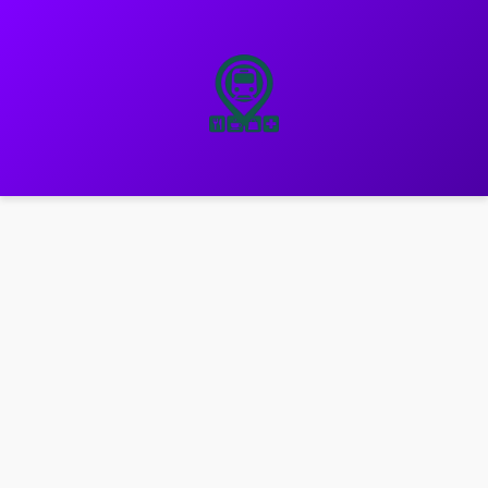
نتقل
لى
لمحتوى