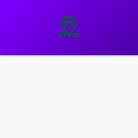
نتقل
لى
لمحتوى