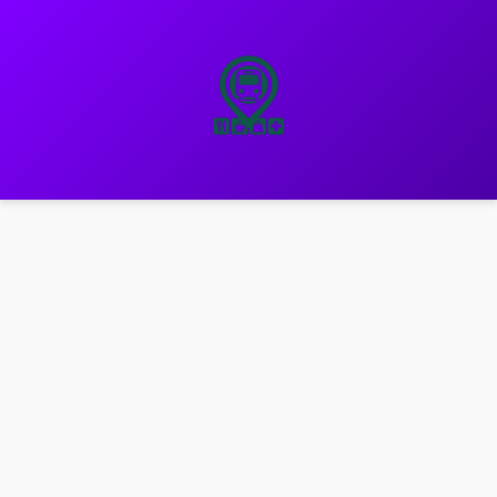
نتقل
لى
لمحتوى