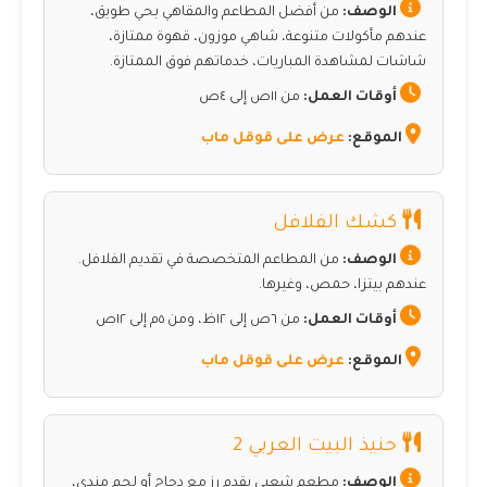
الوصف:
من أفضل المطاعم والمقاهي بحي طويق،
عندهم مأكولات متنوعة، شاهي موزون، قهوة ممتازة،
شاشات لمشاهدة المباريات، خدماتهم فوق الممتازة.
أوقات العمل:
من ١١ص إلى ٤ص
الموقع:
عرض على قوقل ماب
كشك الفلافل
الوصف:
من المطاعم المتخصصة في تقديم الفلافل.
عندهم بيتزا، حمص، وغيرها.
أوقات العمل:
من ٦ص إلى ١٢ظ، ومن ٥م إلى ١٢ص
الموقع:
عرض على قوقل ماب
حنيذ البيت العربي 2
الوصف:
مطعم شعبي يقدم رز مع دجاج أو لحم مندي،