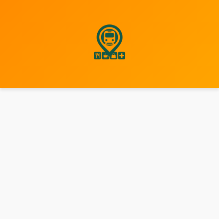
نتقل
لى
لمحتوى