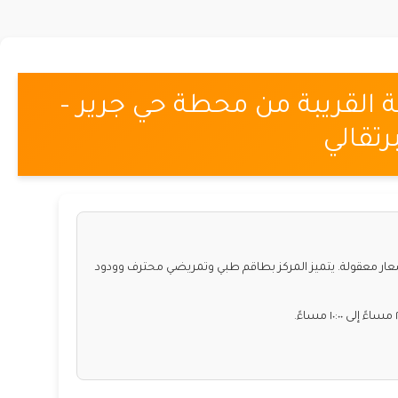
القريبة من محطة حي جرير –
رتقالي
ار معقولة. يتميز المركز بطاقم طبي وتمريضي محترف وودود