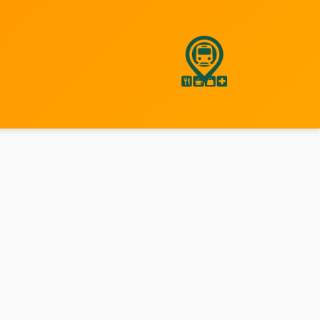
نتقل
لى
لمحتوى