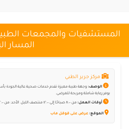
المستشفيات والمجمعات الطبية 
المسار الب
مركز جرير الطبي
الوصف:
وجهة طبية مميزة تقدم خدمات صحية عالية الجودة بأسع
يوفر رعاية شاملة ومريحة للمرضى.
أوقات العمل:
من ٨:٠٠ صباحًا إلى ١٢:٠٠ منتصف الليل. الأحد: من ٢:٠٠ مساءً إلى ١٠:٠٠ مساءً.
الموقع:
عرض على قوقل ماب