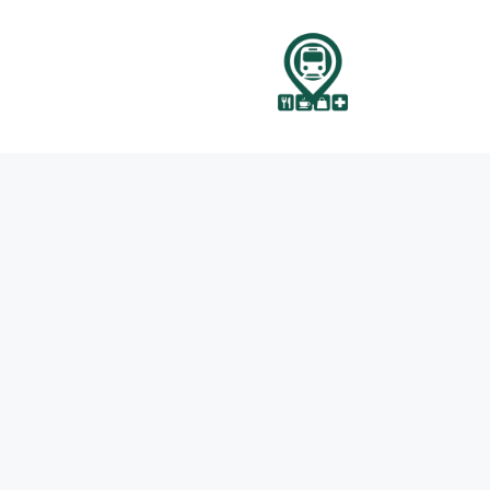
نتقل
لى
لمحتوى