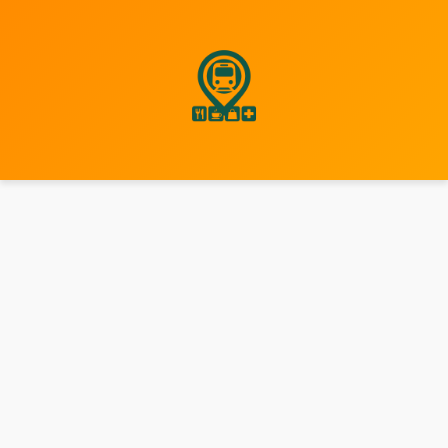
نتقل
لى
لمحتوى