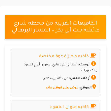
الكافيهات القريبة من محطة شارع
عائشة بنت أبي بكر – المسار البرتقالي
كافيه مجاز قهوة مختصة
الوصف:
المكان رايق وهادي، يوفرون أنواع القهوة
والمخبوزات.
أوقات العمل:
من ٣:٠٠م إلى ٣:٠٠ص
الموقع:
عرض على قوقل ماب
كافيه عنوان القهوه