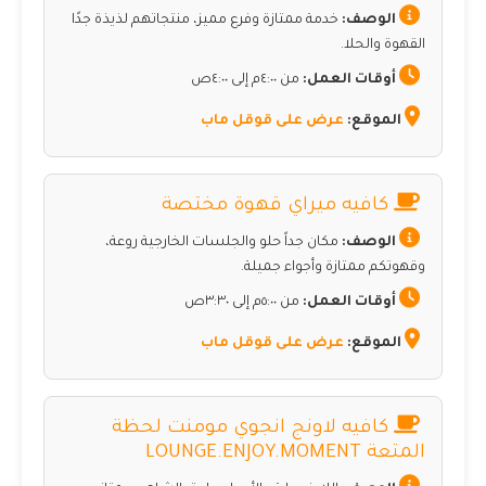
الوصف:
خدمة ممتازة وفرع مميز، منتجاتهم لذيذة جدًا
القهوة والحلا.
أوقات العمل:
من ٤:٠٠م إلى ٤:٠٠ص
الموقع:
عرض على قوقل ماب
كافيه ميراي قهوة مختصة
الوصف:
مكان جداً حلو والجلسات الخارجية روعة،
وقهوتكم ممتازة وأجواء جميلة.
أوقات العمل:
من ٥:٠٠م إلى ٣:٣٠ص
الموقع:
عرض على قوقل ماب
كافيه لاونج انجوي مومنت لحظة
المتعة LOUNGE.ENJOY.MOMENT