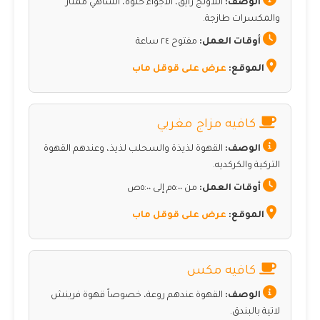
الوصف:
اللاونج رايق، الأجواء حلوة، الشاهي ممتاز
والمكسرات طازجة.
أوقات العمل:
مفتوح ٢٤ ساعة
الموقع:
عرض على قوقل ماب
كافيه مزاج مغربي
الوصف:
القهوة لذيذة والسحلب لذيذ، وعندهم القهوة
التركية والكركديه.
أوقات العمل:
من ٥:٠٠م إلى ٥:٠٠ص
الموقع:
عرض على قوقل ماب
كافيه مكس
الوصف:
القهوة عندهم روعة، خصوصاً قهوة فرينش
لاتية بالبندق.