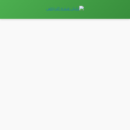
نتقل
لى
لمحتوى