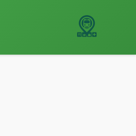
نتقل
لى
لمحتوى