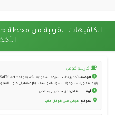
الكافيهات القريبة من محطة حد
الأخض
كاريبو كوفي
الوصف:
باردة، مخبوزات، شوكولاتات، وساندوتشات، بالإضافة إلى حبوب القهوة
أوقات العمل:
من ٦:٠٠ص إلى ١٢:٠٠ص.
الموقع:
عرض على قوقل ماب