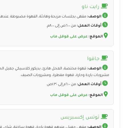
رايت ناو
الوصف:
مقهى بجلسات مريحة وهادئة، القهوة مضبوطة. عندهم 
أوقات العمل:
من ٦:٠٠ص إلى ٨:٠٠م.
الموقع:
عرض على قوقل ماب
جاقوا
الوصف:
قهوة مختصة، المحل هادئ، بديكور كلاسيكي جميل الحائ
مشروبات باردة وحارة، قهوة مقطرة، ومشروبات الصيف.
أوقات العمل:
من ٦:٠٠م إلى ١:٣٠ص.
الموقع:
عرض على قوقل ماب
ثوتس إكسبريس
الوصف:
مقهى جميل، عندهم قهوة باردة، قهوة ساخنة، شاي، ق