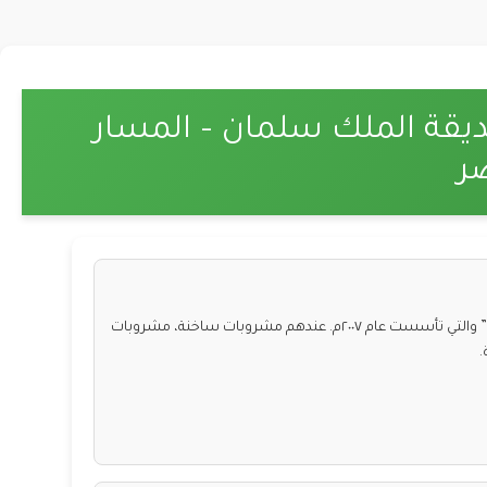
يقة الملك سلمان – المسار
ر
أحد براندات الشركة السعودية للأغذية والمطاعم “SAFR” والتي تأسست عام ٢٠٠٧م. عندهم مشروبات ساخنة، مشروبات
.