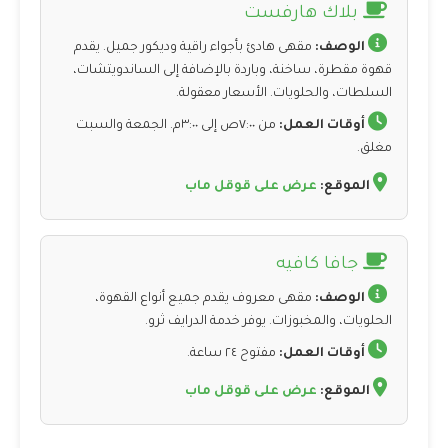
بلاك هارفست
الوصف:
مقهى هادئ بأجواء راقية وديكور جميل. يقدم
قهوة مقطرة، ساخنة، وباردة بالإضافة إلى الساندويتشات،
السلطات، والحلويات. الأسعار معقولة.
أوقات العمل:
من ٧:٠٠ص إلى ٣:٠٠م. الجمعة والسبت
مغلق.
الموقع:
عرض على قوقل ماب
جافا كافيه
الوصف:
مقهى معروف يقدم جميع أنواع القهوة،
الحلويات، والمخبوزات. يوفر خدمة الدرايف ثرو.
أوقات العمل:
مفتوح ٢٤ ساعة.
الموقع:
عرض على قوقل ماب