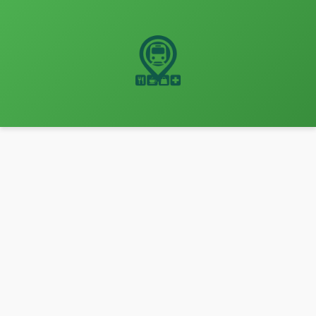
نتقل
لى
لمحتوى