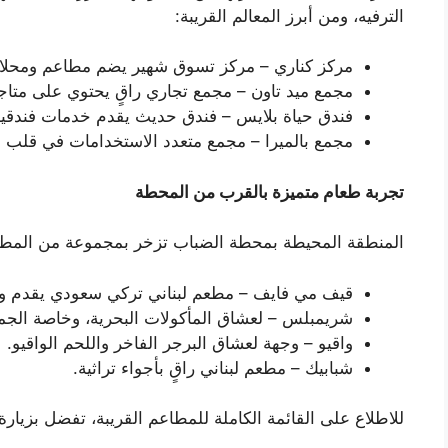
الترفيه، ومن أبرز المعالم القريبة:
مركز كناري – مركز تسوق شهير يضم مطاعم ومحلات
مجمع ميد تاون – مجمع تجاري راقٍ يحتوي على متاج
فندق حياة بلايس – فندق حديث يقدم خدمات فندقية
مجمع بالميرا – مجمع متعدد الاستخدامات في قلب ال
تجربة طعام متميزة بالقرب من المحطة
المنطقة المحيطة بمحطة الضباب تزخر بمجموعة من المطاعم
قيف مي فايف – مطعم لبناني تركي سعودي يقدم وجب
شريمبلس – لعشاق المأكولات البحرية، وخاصة الجمب
واقيو – وجهة لعشاق البرجر الفاخر واللحم الواقيو.
شبابيك – مطعم لبناني راقٍ بأجواء تراثية.
للاطلاع على القائمة الكاملة للمطاعم القريبة، تفضل بزيارة: