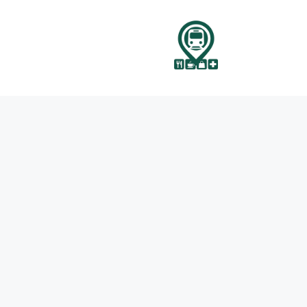
نتقل
لى
لمحتوى