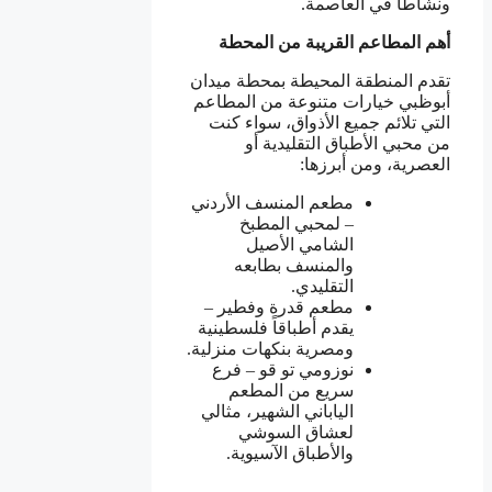
ونشاطاً في العاصمة.
أهم المطاعم القريبة من المحطة
تقدم المنطقة المحيطة بمحطة ميدان
أبوظبي خيارات متنوعة من المطاعم
التي تلائم جميع الأذواق، سواء كنت
من محبي الأطباق التقليدية أو
العصرية، ومن أبرزها:
مطعم المنسف الأردني
– لمحبي المطبخ
الشامي الأصيل
والمنسف بطابعه
التقليدي.
مطعم قدرة وفطير –
يقدم أطباقاً فلسطينية
ومصرية بنكهات منزلية.
نوزومي تو قو – فرع
سريع من المطعم
الياباني الشهير، مثالي
لعشاق السوشي
والأطباق الآسيوية.