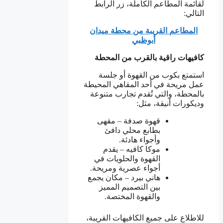
لقائمة المطاعم الكاملة، زر الرابط
التالي:
المطاعم القريبة من محطة ميدان
أبوظبي
كافيهات راقية بالقرب من المحطة
استمتع بكوب من القهوة أو جلسة
عمل مريحة في أحد المقاهي المحيطة
بالمحطة، والتي تُقدم تجارب متنوعة
وديكورات أنيقة، مثل:
قهوة صدفة – مقهى
بطابع محلي دافئ
وأجواء هادئة.
موكا كافيه – يقدم
القهوة والحلويات في
أجواء عصرية ومريحة.
هاني بيرد – مكان يجمع
بين التصميم المميز
والقهوة المختصة.
للاطلاع على جميع الكافيهات القريبة،