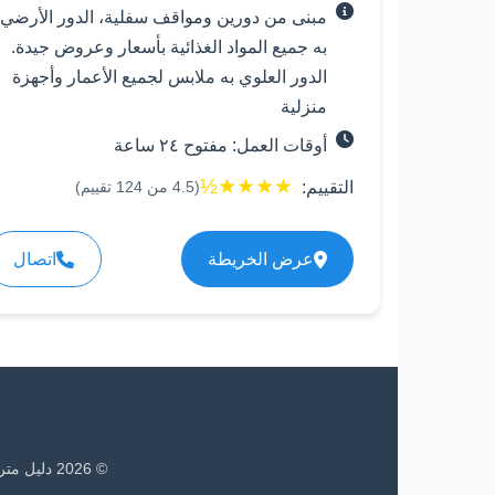
مبنى من دورين ومواقف سفلية، الدور الأرضي
به جميع المواد الغذائية بأسعار وعروض جيدة.
الدور العلوي به ملابس لجميع الأعمار وأجهزة
منزلية
أوقات العمل: مفتوح ٢٤ ساعة
½
★
★
★
★
التقييم:
(
4.5
من
124
تقييم)
عرض الخريطة
اتصال
©
2026
دليل متر