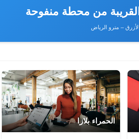
القريبة من محطة منفوحة
لأزرق – مترو الرياض
الحمراء بلازا