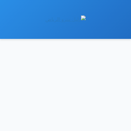
نتقل
لى
لمحتوى